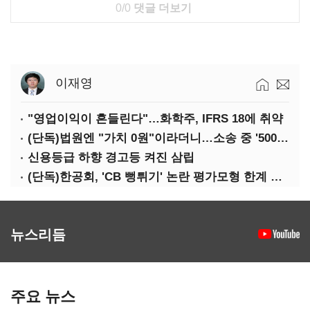
0/0
댓글 더보기
이재영
"영업이익이 흔들린다"…화학주, IFRS 18에 취약
(단독)법원엔 "가치 0원"이라더니…소송 중 '500원 유증' 강행한 라인게임즈
신용등급 하향 경고등 켜진 삼립
(단독)한공회, 'CB 뻥튀기' 논란 평가모형 한계 인정…당국 방관 속 장부 왜곡 수두룩
뉴스리듬
주요 뉴스