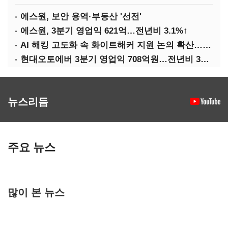
에스원, 보안 용역·부동산 '선전'
에스원, 3분기 영업익 621억…전년비 3.1%↑
AI 해킹 고도화 속 화이트해커 지원 논의 확산…'버그바운티' 재조명
현대오토에버 3분기 영업익 708억원…전년비 34.8%↑
뉴스리듬
주요 뉴스
많이 본 뉴스