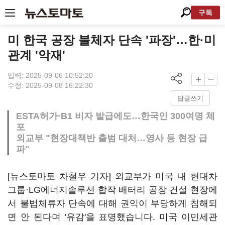
구독
미 한국 공장 불체자 단속 '파장'…한·미
관계 '악재'
입력: 2025-09-06 10:52:20
수정: 2025-09-08 16:22:30
답글쓰기
ESTA허가·B1 비자 발급에도…한국인 300여명 체
포
외교부 "현장대책반 출범 대처…영사 등 현장 급
파"
[뉴스토마토 차철우 기자] 외교부가 미국 내 현대차
그룹·LG에너지솔루션 합작 배터리 공장 건설 현장에
서 불법체류자 단속에 대해 권익이 부당하게 침해되
면 안 된다며 '유감'을 표명했습니다. 미국 이민세관