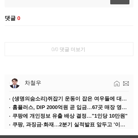
댓글
0
0/0
댓글 더보기
차철우
(생명의숨소리)쥐잡기 운동이 잡은 여우들에 대하여
홈플러스, DIP 2000억원 곧 입금…67곳 매장 영업 재개 예정
쿠팡에 개인정보 유출 배상 결정…"1인당 10만원"
쿠팡, 과징금·화재…2분기 실적발표 앞두고 '이중악재'