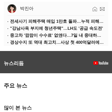
박진아
전세사기 피해주택 매입 1만호 돌파…누적 피해자 4만278명
"강남사옥 부지에 청년주택"…LH도 '공급 속도전'
중고차 '깜깜이 수수료' 없앤다…7일 내 중대하자 생기면 환불
경상수지 또 역대 최고치…사상 첫 400억달러에 '3% 성장' 청신호
뉴스리듬
주요 뉴스
많이 본 뉴스