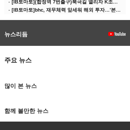
[IB토마토](합정역 7번출구)북극길 열리자 K조선 뜬다
[IB토마토]bhc, 재무체력 앞세워 해외 투자…'본게임' 속도
뉴스리듬
주요 뉴스
많이 본 뉴스
함께 볼만한 뉴스