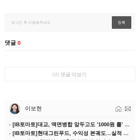
댓글
0
0/0
댓글 더보기
이보현
[IB토마토]대교, 액면병합 앞두고도 '1000원 룰' 경고장…상장유지 시험대
[IB토마토]현대그린푸드, 수익성 본궤도…실적 개선에 주주환원까지