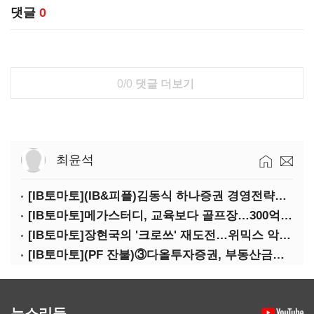
댓글
0
0/0
댓글 더보기
최윤석
[IB토마토](IB&피플)김동식 하나증권 경영전략본부장
[IB토마토]메가스터디, 교육보다 골프장…300억 대여 뒤 보증 리스크
[IB토마토]장현국의 '크로쓰' 재도전…위믹스 악몽 지울 수 있나
[IB토마토](PF 잔불)③다올투자증권, 부동산금융 줄였지만 정상화는 진행형
뉴스리듬