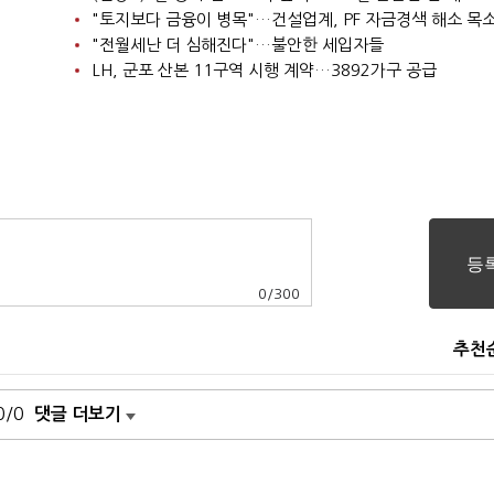
"토지보다 금융이 병목"…건설업계, PF 자금경색 해소 목
"전월세난 더 심해진다"…불안한 세입자들
LH, 군포 산본 11구역 시행 계약…3892가구 공급
0
/
300
추천
0/0
댓글 더보기