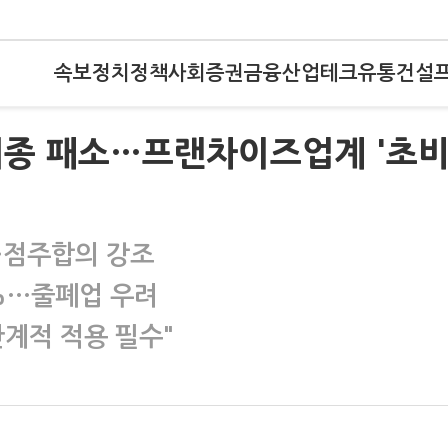
속보
정치
정책
사회
증권
금융
산업
테크
유통
건설
최종 패소…프랜차이즈업계 '초
·점주합의 강조
6%…줄폐업 우려
단계적 적용 필수"