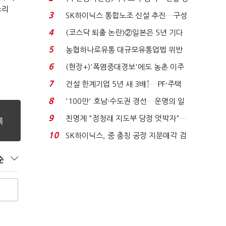
소리
세 이어진다...
3
SK하이닉스 통합노조 신설 추진…구성
원 간 성과급 불...
4
(코스닥 퇴출 논란)②일본은 5년 기다
려주는데 우리는 ...
5
농협하나로유통 대규모유통업법 위반
적발…공정위, 과...
6
(현장+)'폭염중대경보'에도 농촌 이주
노동자는 강행군…'야...
7
건설 한계기업 5년 새 3배↑…PF·주택
침체에 재무 ...
8
'100만' 호남·수도권 경선…운명의 일
주일
9
친명계 "정청래 지도부 당정 엇박자"…
친청계 "신천지 오...
10
SK하이닉스, 중 충칭 공장 지분매각 검
토?…“확정된 바...
순