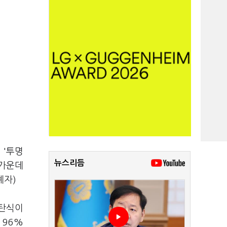
 '투명
뉴스리듬
 가운데
계자)
 탄식이
 96%