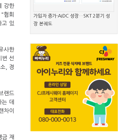
에 강한
 "협회
가입자 증가·AIDC 성장…SKT 2분기 성
하고 있
장 본궤도
 유사한
이번 선
소, 경
 브랜드
다는 데
프랜차이
맹금 재