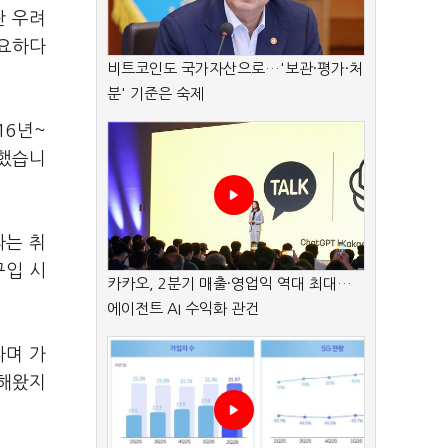
란 우려
필요하다
비트코인도 국가자산으로…'보관·평가·처
분' 기준은 숙제
16년~
정했습니
라는 취
구입 시
카카오, 2분기 매출·영업익 역대 최대…
에이전트 AI 수익화 관건
다며 가
박해왔지