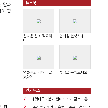
뉴스북
는 말과
상이 필
집다운 집이 필요하
편의점 전성시대
다
영화관의 시대는 끝
"CD로 구워오세요"
났다?
인기뉴스
1
대형마트 2분기 판매 9.4% 감소…홈
플러스 사태 여파...
(현장+)"팔 생각 접고 호가 높여요"…'덜 똘똘한 한 채' 20억 키맞추기
2
(주간증시전망)지수보다 종목…선별 장