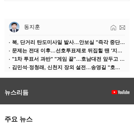
동지훈
북, 단거리 탄도미사일 발사…안보실 "즉각 중단 촉구"
문제는 전대 이후…선호투표제로 뒤집힐 땐 '지지층 불복'
"1차 투표서 과반" "게임 끝"…호남대전 앞두고 '충돌'
김민석·정청래, 신천지 장외 설전…송영길 "호남 계몽 규탄"
뉴스리듬
주요 뉴스