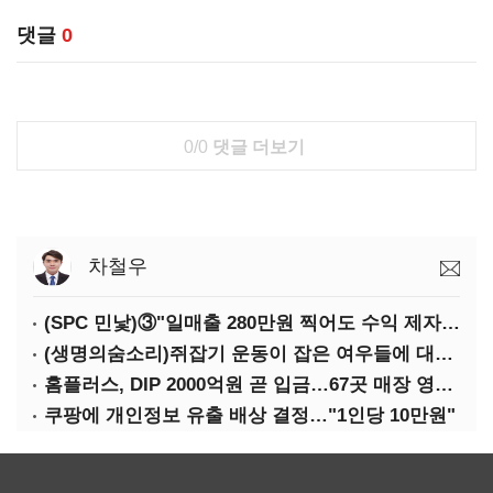
댓글
0
0/0
댓글 더보기
차철우
(SPC 민낯)③"일매출 280만원 찍어도 수익 제자리"…점주 울리는 '상시 할인'
(생명의숨소리)쥐잡기 운동이 잡은 여우들에 대하여
홈플러스, DIP 2000억원 곧 입금…67곳 매장 영업 재개 예정
쿠팡에 개인정보 유출 배상 결정…"1인당 10만원"