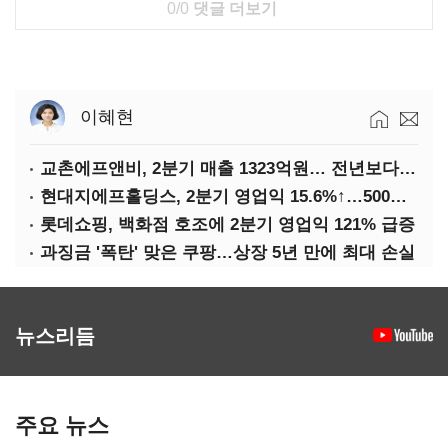
0/0
댓글 더보기
이혜현
교촌에프앤비, 2분기 매출 1323억원… 전년보다 4.9%↑
현대지에프홀딩스, 2분기 영업익 15.6%↑…500억 규모 자사주 매입
롯데쇼핑, 백화점 호조에 2분기 영업익 121% 급증
과징금 '폭탄' 맞은 쿠팡…상장 5년 만에 최대 손실
뉴스리듬
주요 뉴스