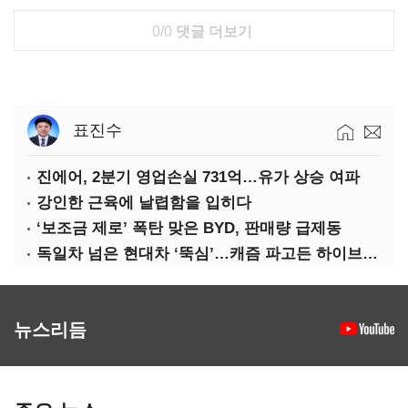
0/0
댓글 더보기
표진수
진에어, 2분기 영업손실 731억…유가 상승 여파
강인한 근육에 날렵함을 입히다
‘보조금 제로’ 폭탄 맞은 BYD, 판매량 급제동
독일차 넘은 현대차 ‘뚝심’…캐즘 파고든 하이브리드 역전극
뉴스리듬