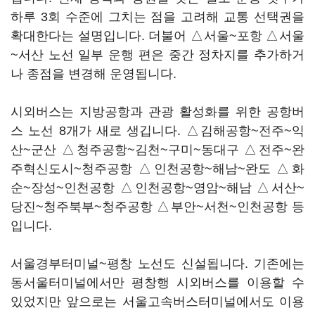
하루 3회 수준에 그치는 점을 고려해 교통 선택권을
확대한다는 설명입니다. 더불어 △서울~포항 △서울
~서산 노선 일부 운행 편은 중간 정차지를 추가하거
나 종점을 변경해 운영됩니다.
시외버스는 지방공항과 관광 활성화를 위한 공항버
스 노선 8개가 새로 생깁니다. △김해공항~전주~익
산~군산 △청주공항~김천~구미~동대구 △전주~완
주혁신도시~청주공항 △인천공항~해남~완도 △화
순~장성~인천공항 △인천공항~영암~해남 △서산~
당진~청주북부~청주공항 △부안~서천~인천공항 등
입니다.
서울경부터미널~평창 노선도 신설됩니다. 기존에는
동서울터미널에서만 평창행 시외버스를 이용할 수
있었지만 앞으로는 서울고속버스터미널에서도 이용