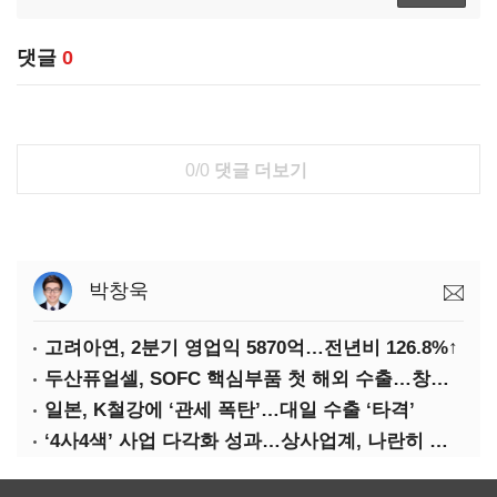
댓글
0
0/0
댓글 더보기
박창욱
고려아연, 2분기 영업익 5870억…전년비 126.8%↑
두산퓨얼셀, SOFC 핵심부품 첫 해외 수출…창사 이래 최대 규모
일본, K철강에 ‘관세 폭탄’…대일 수출 ‘타격’
‘4사4색’ 사업 다각화 성과…상사업계, 나란히 호실적