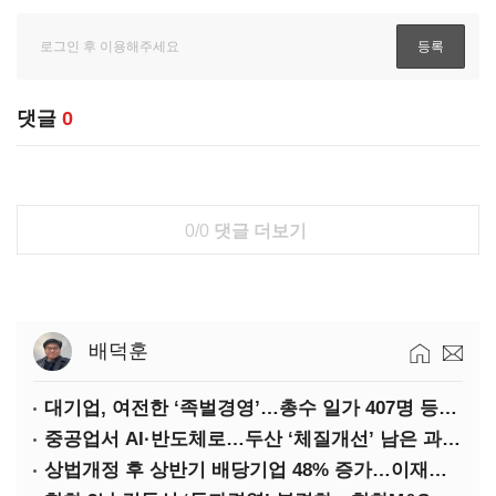
댓글
0
0/0
댓글 더보기
배덕훈
대기업, 여전한 ‘족벌경영’…총수 일가 407명 등기임원
중공업서 AI·반도체로…두산 ‘체질개선’ 남은 과제는
상법개정 후 상반기 배당기업 48% 증가…이재용 배당액 728억 1위