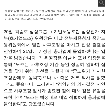
최승호 삼성그룹 초기업노동조합 삼성전자 지부 위원장(왼쪽)이 20일 정부세종청사
중앙노동위원회에서 총파업 예고 시점을 하루 앞두고 열린 3차 사후조정 회의를 마
친 후 질문을 받고 있다. (사진=연합뉴스)
20
일 최승호 삼성그룹 초기업노동조합 삼성전자 지
부
(
초기업노조
)
위원장은 이날 정부세종청사 중앙노
동위원회에서 열린 사후조정을 마치고 협상 결렬을
선언하며
21
일에 예정된 총파업에 돌입하겠다는 입
장을 밝혔습니다
.
최 위원장은 이날 배포한 입장문을
통해
“
노조는 사후조정 기간 동안 성실히 임하며 접
점을 찾기 위해 최선을 다했다
”
며
“
중노위가 제시한
조정안에도
‘
동의
’
했으나 사 측은 거부 의사를 밝혔
다
”
고 했습니다
.
그러면서
“
경영진의 의사결정 지연
으로 사후조정 절차가 종료된 점에 대해 깊은 유감을
표한다
”
며
“
노조는 예정대로 내일 적법하게 총파업에
돌입한다
”
고 강조했습니다
.