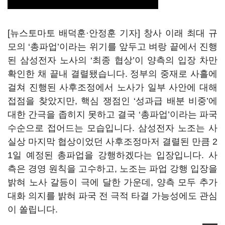
[뉴스토마토 배덕훈·안정훈 기자] 창사 이래 최대 규
모의
‘
총파업
’
이라는 위기를 앞두고 벼랑 끝에서 진행
된 삼성전자 노사의
‘
최종 협상
’
이 양측의 입장 차만
확인한 채 끝내 결렬됐습니다
.
정부의 중재로 사흘에
걸쳐 진행된 사후조정에서 노사가 일부 사안에 대해
접점을 찾았지만
,
핵심 쟁점인
‘
성과급 배분 비중
’
에
대한 간극을 좁히지 못하고 결국
‘
총파업
’
이라는 파국
수순으로 접어드는 모습입니다
.
삼성전자 노조는 사
실상 마지막 협상이었던 사후조정마저 결렬된 만큼
2
1
일 예정된 총파업을 강행하겠다는 입장입니다
.
사
측은 경영 원칙을 고수하고
,
노조는 파업 강행 입장을
밝혀 노사 갈등이 극에 달한 가운데
,
양측 모두 추가
대화 의지를 밝혀 파국 전 극적 타결 가능성에도 관심
이 쏠립니다
.