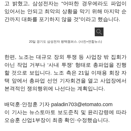
고 밝혔고
,
삼성전자는
“
어떠한 경우에라도 파업이
있어서는 안되고 최악의 상황을 막기 위해 마지막 순
간까지 대화를 포기하지 않을 것
”
이라고 했습니다
.
20일 경기도 삼성전자 평택캠퍼스. (사진=연합뉴스)
한편
,
노조는 대규모 장외 투쟁 등 사업장 밖 집회가
아닌 작업 거부나
‘
사내 투쟁
’
형태로 총파업을 진행
할 것으로 보입니다
.
노조 측은
21
일 이재용 회장 자
택 앞에서 총파업 선언 기자회견을 열고 사업장에서
본격적인 쟁의행위에 나선다는 계획입니다
.
배덕훈·안정훈 기자 paladin703@etomato.com
이 기사는 뉴스토마토 보도준칙 및 윤리강령에 따라
오승훈 산업1부장이 최종 확인·수정했습니다.