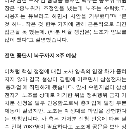
이와 관련 노사 간 협상을 중재한 박수근 중노위 위원
장은
“
중노위가 조정안을 냈는데 노조는 수락했고
,
사용자는 유보라고 하면서 사안을 거부했다
”
며
“
큰
것 하나
,
작은 것 한두 가지에 관해 근본적으로 의견
접근을 못 했는데,
(
배분 비율 쟁점은
)
노조가 양보를
많이 했다
”
고 설명했습니다
.
전면 중단시 복구까지 3주 예상
이처럼 핵심 쟁점에 대한 노사 양측의 입장 차가 좁혀
지지 않아 결국 협상이 결렬에 이르면서 삼성전자는
‘
총파업
’
에 직면하게 됐습니다
.
앞서 수원지법이 삼성
전자가 노조를 상대로 제기한 위법 쟁위행위 금지 가
처분 신청을 일부 인용함으로써 총파업에 일정 부분
제동이 걸렸지만
,
노조는 예정대로 파업을 강행한다
는 방침입니다
.
사 측은 가처분 신청 인용에 따른 필
수 인력
7087
명이 필요하다고 노조에 공문을 보낸 상