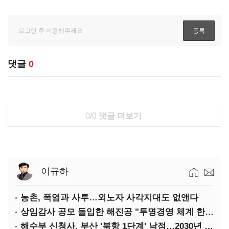
댓글
0
0/0
댓글 더보기
이규하
농촌, 폭염과 사투…외노자 사각지대도 없앤다
상임감사 공모 돌입한 해진공 "투명경영 체계 한층 강화"
해수부 신청사, 부산 '북항 1단계' 낙점…2030년 완공 목표