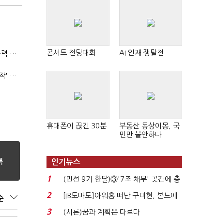
콘서트 전당대회
AI 인재 쟁탈전
(폴리스라인)'순환근무 방침'에 경찰은 삭발…"베테랑·수사력 보강 먼저"
'신림동·서현역 칼부림' 뒤엔 기동순찰대…'장윤기 은폐·조작' 후엔 내부비리수사대
휴대폰이 끊긴 30분
부동산 동상이몽, 국
민만 불안하다
인기뉴스
1
(민선 9기 한달)③'7조 채무' 곳간에 충
격…추미애, 20년...
2
[IB토마토]아워홈 떠난 구미현, 본느에
순
340억 베팅…가...
3
(시론)꿈과 계획은 다르다