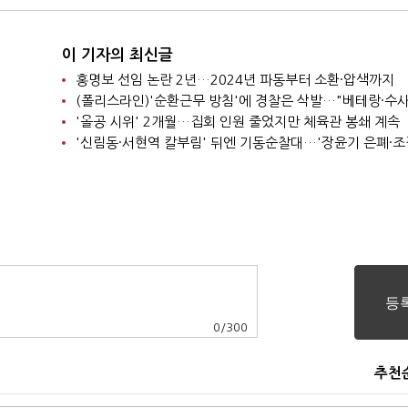
이 기자의 최신글
홍명보 선임 논란 2년…2024년 파동부터 소환·압색까지
'올공 시위' 2개월…집회 인원 줄었지만 체육관 봉쇄 계속
0
/
300
추천