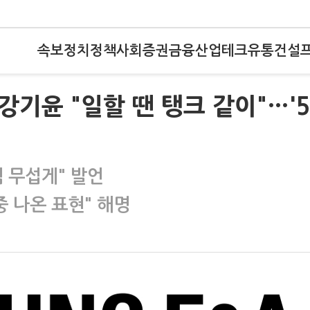
속보
정치
정책
사회
증권
금융
산업
테크
유통
건설
강기윤 "일할 땐 탱크 같이"…'5
 무섭게" 발언
중 나온 표현" 해명