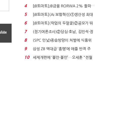
4
[IB토마토]JB금융 RORWA 2% 돌파…
실적 견인은 은행 ...
5
[IB토마토](AI 보험혁신)①생산성 최대
80% 개선…현실...
6
[IB토마토](락업의 두얼굴)②공모가 뛰
자 첫날 매도…FI ...
7
(정기여론조사)②당심·호남, 김민석-정
청래 '초접전'...
8
(SPC 민낯)④솜방망이 처벌에 식품위
생법 위반 반복...
9
삼성 Z8 역대급 ‘흥행’에 애플 반격 주
목…9월 ‘폴...
10
세제개편에 ‘불안·불만’…오세훈 "전월
세 구하기 더 ...