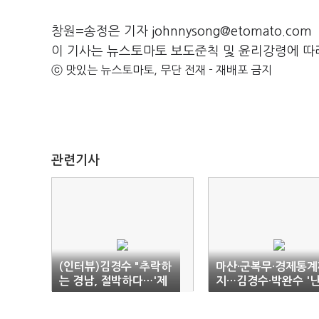
창원=송정은 기자 johnnysong@etomato.com
이 기사는 뉴스토마토 보도준칙 및 윤리강령에 따
ⓒ 맛있는 뉴스토마토, 무단 전재 - 재배포 금지
관련기사
(인터뷰)김경수 "추락하
마산·군복무·경제통계
는 경남, 절박하다…'제
지…김경수·박완수 '
2 수도권 도약' 골든타
타전'
임"