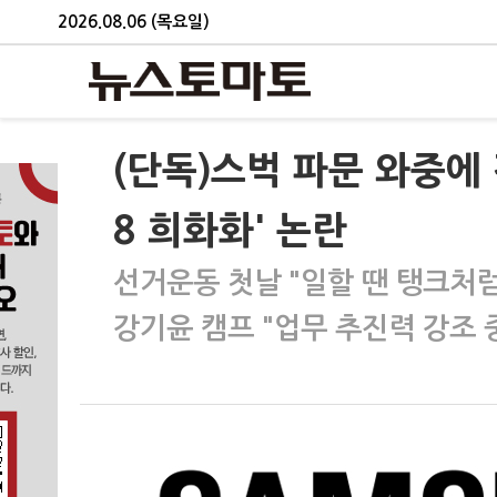
2026.08.06 (목요일)
(단독)스벅 파문 와중에 
8 희화화' 논란
선거운동 첫날 "일할 땐 탱크처럼
강기윤 캠프 "업무 추진력 강조 