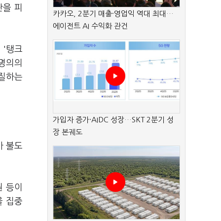
판을 피
카카오, 2분기 매출·영업익 역대 최대…
에이전트 AI 수익화 관건
 '탱크
 명의의
경질하는
가입자 증가·AIDC 성장…SKT 2분기 성
장 본궤도
가 불도
원 등이
을 집중