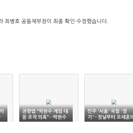
라 최병호 공동체부장이 최종 확인·수정했습니다.
까
권향엽 "박완수 계엄 대
민주 '서울' 국힘 '경
난
응 조작 의혹"…박완수
기'…첫날부터 오세훈
"회의 직접 주재" 반박
'손사래'