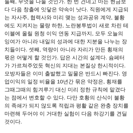
둘째, 무엇을 나눌 것인가. 한 번 건네고 마는 현금보
다 다음 창출에 잇닿은 약속이 낫다. 직원에게 지급되
는 자사주, 협력사와 미리 맺는 성과공유 계약, 불황
에도 지켜지는 물량 하한, 노란봉투법이 새로 차린 테
이블에 올릴 원청 이익 연동 지급까지, 모두 오늘의
잉여가 아니라 내일의 성과에 대한 지분을 나누는 장
치들이다. 셋째, 역량이 아니라 자리가 만든 횡재의
몫은 어떻게 할 것인가. 답은 시간의 설계다. 슘페터
가 가르쳐주었듯 혁신의 지대는 본질상 한시적이다.
모방자들은 이미 출발했고 밀물은 반드시 빠진다. 영
업이익의 일정 비율을 10년간 묶은 약정은, 횡재를
그때그때의 힘겨루기 대신 미리 정한 규칙에 맡겼다
는 점에서 변호할 수 있다. 다만 호황의 산식이 불황
의 족쇄가 되지 않도록 적립과 평활 같은 완충 장치를
마련해 두어야 이 거대한 실험이 다음 하강기를 견딜
것이다.