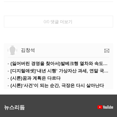
0/0
댓글 더보기
김창석
(잃어버린 경영을 찾아서)발베크행 열차와 속도의 환상: 디지털 전환과 물류 혁신의 포용적 노동 전략
[디지털애셋]‘내년 시행’ 가상자산 과세, 연말 국회 문턱 넘을까
(시론)꿈과 계획은 다르다
(시론)‘사건’이 되는 순간, 극장은 다시 살아난다
뉴스리듬