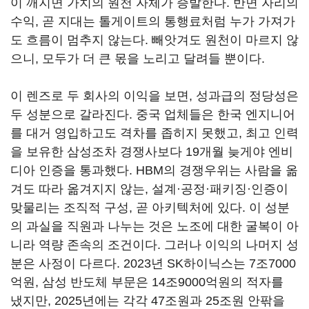
이 깨지면 가치의 원천 자체가 증발한다. 반면 자리의
수익, 곧 지대는 톨게이트의 통행료처럼 누가 가져가
도 흐름이 멈추지 않는다. 빼앗겨도 원천이 마르지 않
으니, 모두가 더 큰 몫을 노리고 달려들 뿐이다.
이 렌즈로 두 회사의 이익을 보면, 성과급의 정당성은
두 성분으로 갈라진다. 중국 업체들은 한국 엔지니어
를 대거 영입하고도 격차를 좁히지 못했고, 최고 인력
을 보유한 삼성조차 경쟁사보다 19개월 늦게야 엔비
디아 인증을 통과했다. HBM의 경쟁우위는 사람을 옮
겨도 따라 옮겨지지 않는, 설계·공정·패키징·인증이
맞물리는 조직적 구성, 곧 아키텍처에 있다. 이 성분
의 과실을 직원과 나누는 것은 노조에 대한 굴복이 아
니라 역량 존속의 조건이다. 그러나 이익의 나머지 성
분은 사정이 다르다. 2023년 SK하이닉스는 7조7000
억원, 삼성 반도체 부문은 14조9000억원의 적자를
냈지만, 2025년에는 각각 47조원과 25조원 안팎을