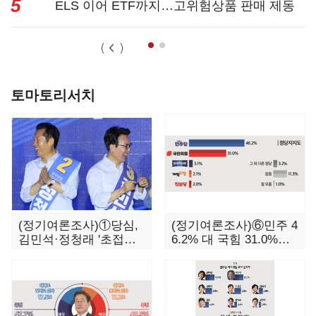
5
표준화 ...
ELS 이어 ETF까지…고위험상품 판매 제동
걸린 은행 ...
토마토리서치
(정기여론조사)①당심,
(정기여론조사)⑥민주 4
김민석·정청래 '초접
6.2% 대 국힘 31.0%…
전'…대통령 지지도 '5
오차범위 밖 격차 '유지'
0% 아래로'(종합)