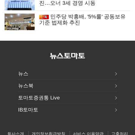
진…오너 3세 경영 시동
민주당 박홍배, '5%룰' 공동보유
기준 법제화 추진
뉴스
뉴스북
토마토증권통 Live
IB토마토
회사소개
개인정보취급방침
서비스 이용약관
고충처리