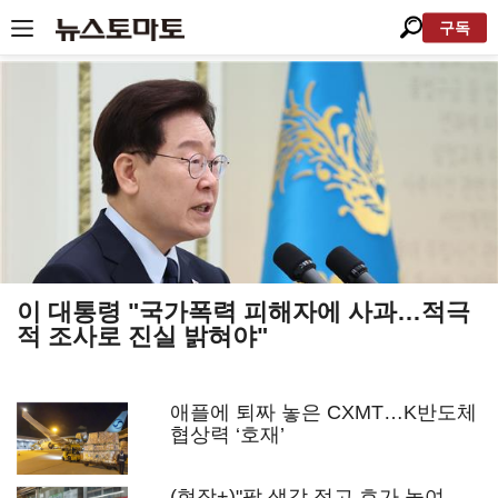
구독
이 대통령 "국가폭력 피해자에 사과…적극
적 조사로 진실 밝혀야"
애플에 퇴짜 놓은 CXMT…K반도체
협상력 ‘호재’
(현장+)"팔 생각 접고 호가 높여