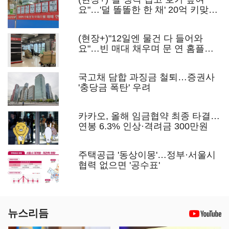
요"…'덜 똘똘한 한 채' 20억 키맞추
기
(현장+)"12일엔 물건 다 들어와
요"…빈 매대 채우며 문 연 홈플러
스
국고채 담합 과징금 철퇴…증권사
'충당금 폭탄' 우려
카카오, 올해 임금협약 최종 타결…
연봉 6.3% 인상·격려금 300만원
주택공급 '동상이몽'…정부·서울시
협력 없으면 '공수표'
뉴스리듬