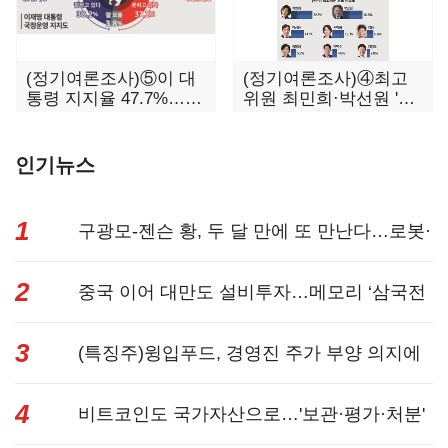
(정기여론조사)⑤이 대
(정기여론조사)④최고
통령 지지율 47.7%…일
위원 최민희·박선원 '양
주일 만에 다시 40%대
강'…서미화·이성윤·임
미애 뒤이어
인기뉴스
1
구광모-젠슨 황, 두 달 만에 또 만난다…로봇·
2
AI 등 논...
중국 이어 대만도 설비투자…메모리 ‘삼국전
3
쟁’
(특징주)윙입푸드, 경영진 주가 부양 의지에
4
상한가...
비트코인도 국가자산으로…'보관·평가·처분'