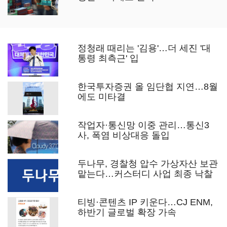
정청래 때리는 '김용'…더 세진 '대
통령 최측근' 입
한국투자증권 올 임단협 지연…8월
에도 미타결
작업자·통신망 이중 관리…통신3
사, 폭염 비상대응 돌입
두나무, 경찰청 압수 가상자산 보관
맡는다…커스터디 사업 최종 낙찰
티빙·콘텐츠 IP 키운다…CJ ENM,
하반기 글로벌 확장 가속