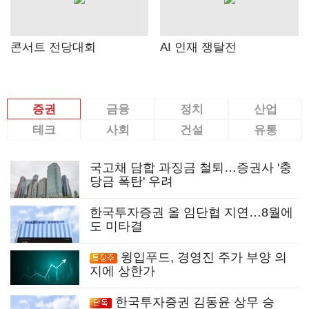
콘서트 전당대회
AI 인재 쟁탈전
증권
금융
정치
산업
테크
사회
건설
유통
국고채 담합 과징금 철퇴…증권사 '충
당금 폭탄' 우려
한국투자증권 올 임단협 지연…8월에
도 미타결
윙입푸드, 경영진 주가 부양 의
지에 상한가
한국투자증권 김동윤 상무 승