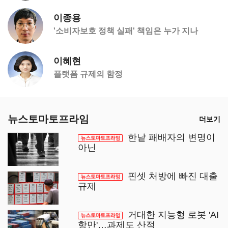
이종용
'소비자보호 정책 실패' 책임은 누가 지나
이혜현
플랫폼 규제의 함정
뉴스토마토프라임
더보기
한낱 패배자의 변명이
아닌
핀셋 처방에 빠진 대출
규제
거대한 지능형 로봇 'AI
항만'…과제도 산적