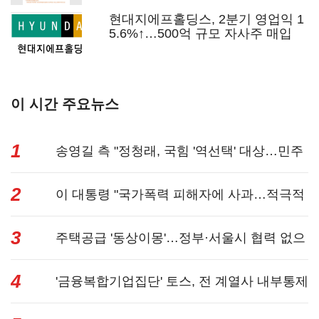
현대지에프홀딩스, 2분기 영업익 1
5.6%↑…500억 규모 자사주 매입
이 시간 주요뉴스
1
송영길 측 "정청래, 국힘 '역선택' 대상…민주
2
당 대표로 총...
이 대통령 "국가폭력 피해자에 사과…적극적
3
조사로 진...
주택공급 '동상이몽'…정부·서울시 협력 없으
4
면 '공수표'...
'금융복합기업집단' 토스, 전 계열사 내부통제