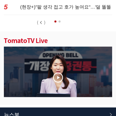
5
기준은 ...
(현장+)"팔 생각 접고 호가 높여요"…'덜 똘똘
한 한 채' 20...
뉴스북