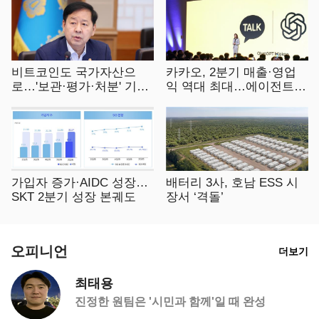
비트코인도 국가자산으
카카오, 2분기 매출·영업
로…'보관·평가·처분' 기준
익 역대 최대…에이전트 A
은 숙제
I 수익화 관건
가입자 증가·AIDC 성장…
배터리 3사, 호남 ESS 시
SKT 2분기 성장 본궤도
장서 ‘격돌’
오피니언
더보기
최태용
진정한 원팀은 '시민과 함께'일 때 완성