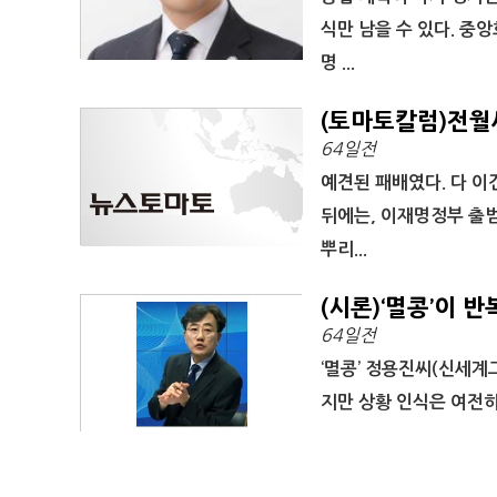
식만 남을 수 있다. 중
명 ...
(토마토칼럼)전월
64일전
예견된 패배였다. 다 
뒤에는, 이재명정부 출범
뿌리...
(시론)‘멸콩’이 
64일전
‘멸콩’ 정용진씨(신세계그
지만 상황 인식은 여전히