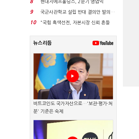
8
현대지에프홀딩스, 2분기 영업익
15.6%↑…500억 규모 ...
9
국군사관학교 설립 반대 결의안 발의…
유용원 "정치적 ...
10
"국힘 흑색선전, 자본시장 신뢰 흔들
어"…"김용범 경질하...
뉴스리듬
비트코인도 국가자산으로…'보관·평가·처
분' 기준은 숙제