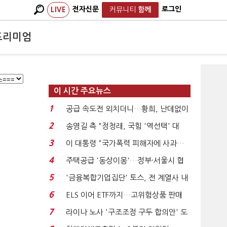
전자신문
로그인
LIVE
커뮤니티
함께
프리미엄
이 시간 주요뉴스
1
공급 속도전 외치더니…황희, 난데없이
'폐버스 리모델링...
2
송영길 측 "정청래, 국힘 '역선택' 대
상…민주당 대표로 총...
3
이 대통령 "국가폭력 피해자에 사과…
적극적 조사로 진...
4
주택공급 '동상이몽'…정부·서울시 협
력 없으면 '공수표'...
5
'금융복합기업집단' 토스, 전 계열사 내
부통제 표준화 ...
6
ELS 이어 ETF까지…고위험상품 판매
제동 걸린 은행 ...
7
라이나 노사 '구조조정 구두 합의안' 도
출