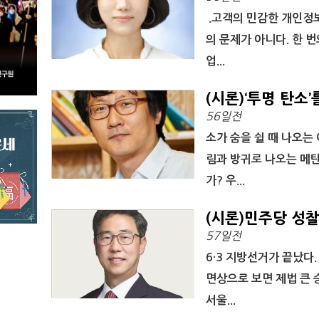
.고객의 민감한 개인정
의 문제가 아니다. 한 
업...
(시론)‘투명 탄소
56일전
소가 숨을 쉴 때 나오는
림과 방귀로 나오는 메탄
가? 우...
(시론)민주당 성
57일전
6·3 지방선거가 끝났다.
면상으로 보면 제법 큰 
서울...