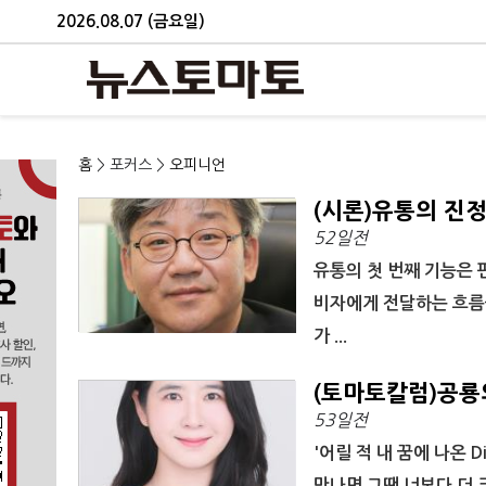
2026.08.07 (금요일)
홈
> 포커스 >
오피니언
(시론)유통의 진
52일전
유통의 첫 번째 기능은 
비자에게 전달하는 흐름을
가 ...
(토마토칼럼)공룡
53일전
'어릴 적 내 꿈에 나온 
만나면 그땐 너보다 더 