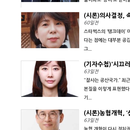
(시론)의사결정,
60일전
스타벅스의 ‘탱크데이’ 
다는 점에는 대부분 공감
그...
(기자수첩)'시끄러
63일전
“잘사는 공산국가.” 최
본질을 이렇게 표현했다
기...
(시론)농협개혁, 
63일전
농협 개혁이 다시 정치권