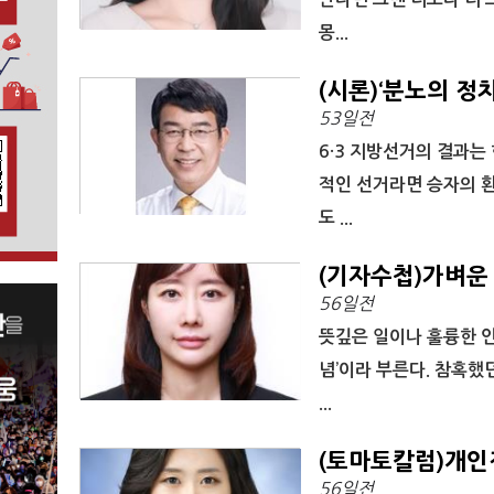
몽...
(시론)‘분노의 정
53일전
6·3 지방선거의 결과는
적인 선거라면 승자의 환
도 ...
(기자수첩)가벼운
56일전
뜻깊은 일이나 훌륭한 인
념’이라 부른다. 참혹했
...
(토마토칼럼)개인
56일전