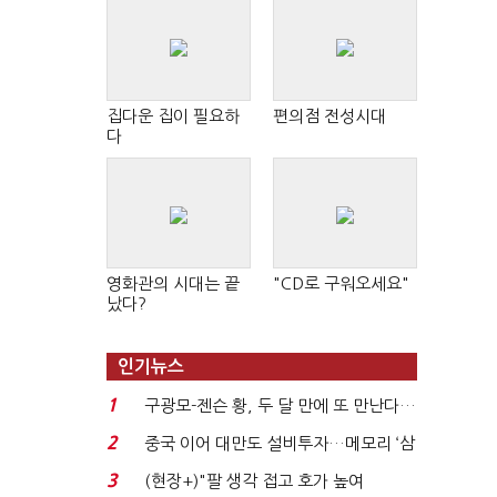
집다운 집이 필요하
편의점 전성시대
다
영화관의 시대는 끝
"CD로 구워오세요"
났다?
인기뉴스
1
구광모-젠슨 황, 두 달 만에 또 만난다…
로봇·AI 등 논...
2
중국 이어 대만도 설비투자…메모리 ‘삼
국전쟁’
3
(현장+)"팔 생각 접고 호가 높여