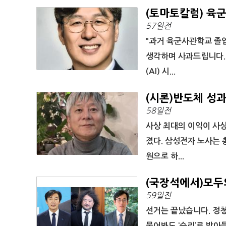
(토마토칼럼) 육
57일전
"과거 육군사관학교 졸
생각하며 사과드립니다. 
(AI) 시...
(시론)반도체 성
58일전
사상 최대의 이익이 사상
졌다. 삼성전자 노사는 
원으로 하...
(국장석에서)모두
59일전
선거는 끝났습니다. 정청
물어봐도 ‘승리’로 받아들