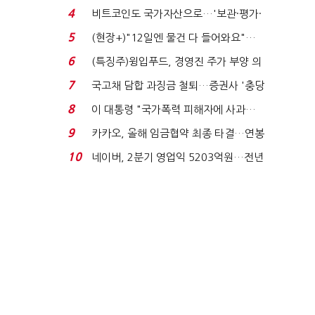
요"…'덜 똘똘한 한 채' 20...
4
비트코인도 국가자산으로…'보관·평가·
처분' 기준은 ...
5
(현장+)"12일엔 물건 다 들어와요"…
빈 매대 채우며 문 연 ...
6
(특징주)윙입푸드, 경영진 주가 부양 의
지에 상한가...
7
국고채 담합 과징금 철퇴…증권사 '충당
금 폭탄' 우려...
8
이 대통령 "국가폭력 피해자에 사과…
적극적 조사로 진...
9
카카오, 올해 임금협약 최종 타결…연봉
6.3% 인상·격려...
10
네이버, 2분기 영업익 5203억원…전년
비 0.2% 감소...