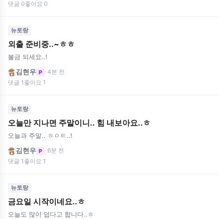
댓글 0
좋아요 0
뉴토랑
외출 준비중..~ㅎㅎ
불금 되세요..!
김현우
· 4분 전
P
댓글 1
좋아요 1
뉴토랑
오늘만 지나면 주말이니.. 힘 내보아요..ㅎ
오늘과 주말.. ㅎㅇㅌ..!
김현우
· 6분 전
P
댓글 1
좋아요 1
뉴토랑
금요일 시작이네요..ㅎ
오늘도 많이 덥다고 합니다..ㅎ