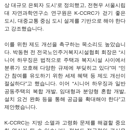
상 대규모 은퇴자 도시
’
로 정의했고
,
전현우 서울시립
대 자연과학연구소 연구원은
K-CCRC
가 걷기 좋은
도시
,
대중교통 중심 도시 설계를 기반으로 해야 한다
고 강조했습니다
.
이를 위한 제도 개선을 촉구하는 목소리도 높았습니
다
.
박동현 전 전국노인주거복지시설협회 회장은
“
시
니어 하우징은 법적으로 주택과 복지시설 사이에서
분류가 모호해 다양한 규제에 부딪히고 있다
”
며
“
민
간 참여를 유도하기 위한 세제 혜택 등 제도 개선이
절실하다
”
고 했습니다
.
이어
“
시니어 하우징과 일반
공동주택의 복합 개발
,
임대형과 분양형 혼합 개발
,
설치 요건 완화 등을 통해 공급을 확대해야 한다
”
고
제안했습니다
.
K-CCRC
는 지방 소멸과 고령화 문제를 해결할 중요