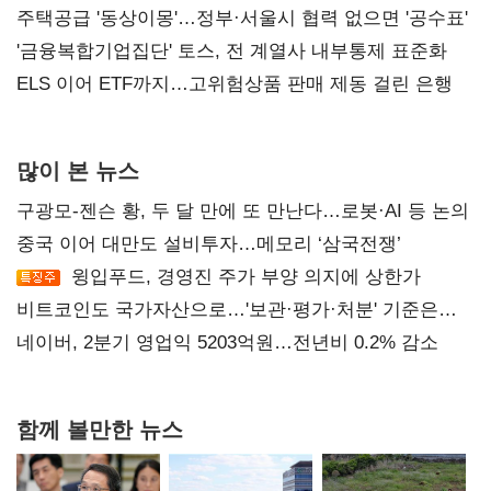
진실 밝혀야"
주택공급 '동상이몽'…정부·서울시 협력 없으면 '공수표'
'금융복합기업집단' 토스, 전 계열사 내부통제 표준화
ELS 이어 ETF까지…고위험상품 판매 제동 걸린 은행
많이 본 뉴스
구광모-젠슨 황, 두 달 만에 또 만난다…로봇·AI 등 논의
중국 이어 대만도 설비투자…메모리 ‘삼국전쟁’
윙입푸드, 경영진 주가 부양 의지에 상한가
비트코인도 국가자산으로…'보관·평가·처분' 기준은
숙제
네이버, 2분기 영업익 5203억원…전년비 0.2% 감소
함께 볼만한 뉴스