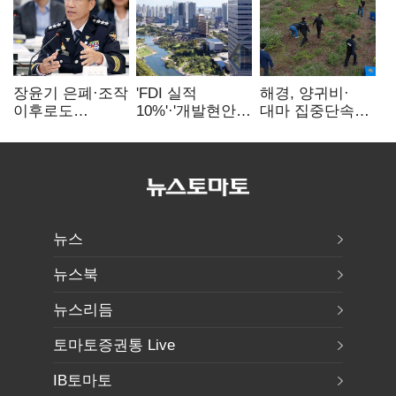
장윤기 은폐·조작
'FDI 실적
해경, 양귀비·
이후로도
10%'·'개발현안
대마 집중단속…
정보유출·
산적'…
4개월 동안
내부비위…경찰
인천경제청장
249명 검거
신뢰는 어디에
구원투수 찾기
뉴스
뉴스북
뉴스리듬
토마토증권통 Live
IB토마토