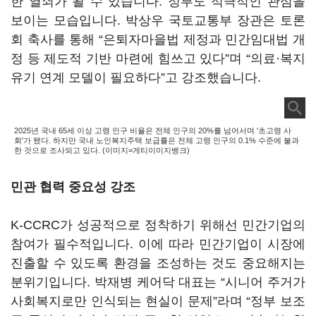
한 열쇠가 될 수 있습니다
.
정부도 적극적인 관심을
보이는 모습입니다
.
박상우 국토교통부 장관은 토론
회 축사를 통해
“
은퇴자마을법 제정과 민간임대법 개
정 등 제도적 기반 마련에 힘쓰고 있다
”
며
“
의료
·
복지
유기 연계 모델이 필요하다
”
고 강조했습니다
.
2025년 국내 65세 이상 고령 인구 비율은 전체 인구의 20%를 넘어서며 '초고령 사
회'가 됐다. 하지만 국내 노인복지주택 보급률은 전체 고령 인구의 0.1% 수준에 불과
한 것으로 조사되고 있다. (이미지=게티이미지뱅크)
민관 협력 중요성 강조
K-CCRC
가 성공적으로 정착하기 위해선 민간기업의
참여가 필수적입니다
.
이에 따라 민간기업이 시장에
진출할 수 있도록 환경을 조성하는 것도 중요해지는
분위기입니다
.
박재병 케어닥 대표는
“
시니어 주거가
사회복지로만 인식되는 현실이 문제
”
라며
“
정부 보조