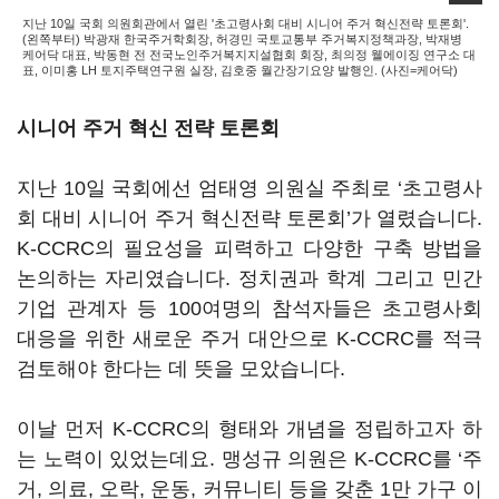
지난 10일 국회 의원회관에서 열린 '초고령사회 대비 시니어 주거 혁신전략 토론회'.
(왼쪽부터) 박광재 한국주거학회장, 허경민 국토교통부 주거복지정책과장, 박재병
케어닥 대표, 박동현 전 전국노인주거복지지설협회 회장, 최의정 웰에이징 연구소 대
표, 이미홍 LH 토지주택연구원 실장, 김호중 월간장기요양 발행인. (사진=케어닥)
시니어 주거 혁신 전략 토론회
지난
10
일 국회에선 엄태영 의원실 주최로
‘
초고령사
회 대비 시니어 주거 혁신전략 토론회
’
가 열렸습니다
.
K-CCRC
의 필요성을 피력하고 다양한 구축 방법을
논의하는 자리였습니다. 정치권과 학계 그리고 민간
기업 관계자 등
100
여명의 참석자들은 초고령사회
대응을 위한 새로운 주거 대안으로
K-CCRC
를 적극
검토해야 한다는 데 뜻을 모았습니다
.
이날 먼저
K-CCRC
의 형태와 개념을 정립하고자 하
는 노력이 있었는데요
.
맹성규 의원은
K-CCRC
를
‘
주
거
,
의료
,
오락
,
운동
,
커뮤니티 등을 갖춘
1
만 가구 이