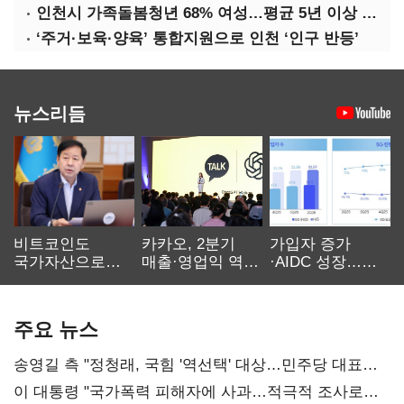
인천시 가족돌봄청년 68% 여성…평균 5년 이상 돌봄 ‘우울감’ 호소
‘주거·보육·양육’ 통합지원으로 인천 ‘인구 반등’
뉴스리듬
비트코인도
카카오, 2분기
가입자 증가
국가자산으로…'
매출·영업익 역대
·AIDC 성장…
보관·평가·처분'
최대…에이전트
SKT 2분기 성장
기준은 숙제
AI 수익화 관건
본궤도
주요 뉴스
송영길 측 "정청래, 국힘 '역선택' 대상…민주당 대표로
총선 지휘 못해"
이 대통령 "국가폭력 피해자에 사과…적극적 조사로