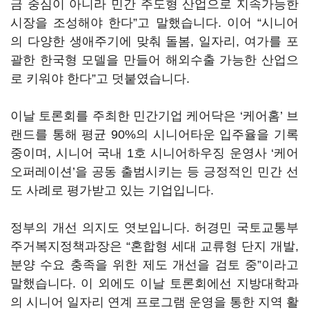
금 중심이 아니라 민간 주도형 산업으로 지속가능한
시장을 조성해야 한다
”
고 말했습니다
.
이어
“
시니어
의 다양한 생애주기에 맞춰 돌봄
,
일자리
,
여가를 포
괄한 한국형 모델을 만들어 해외수출 가능한 산업으
로 키워야 한다
”고
덧붙였습니다
.
이날 토론회를 주최한 민간기업 케어닥은
‘
케어홈
’
브
랜드를 통해 평균
90%
의 시니어타운 입주율을 기록
중이며
,
시니어 국내
1
호 시니어하우징 운영사
‘
케어
오퍼레이션
’
을 공동 출범시키는 등 긍정적인 민간 선
도 사례로 평가받고 있는 기업입니다
.
정부의 개선 의지도 엿보입니다
.
허경민 국토교통부
주거복지정책과장은
“
혼합형 세대 교류형 단지 개발
,
분양 수요 충족을 위한 제도 개선을 검토 중
”
이라고
말했습니다
.
이 외에도 이날 토론회에선 지방대학과
의 시니어 일자리 연계 프로그램 운영을 통한 지역 활