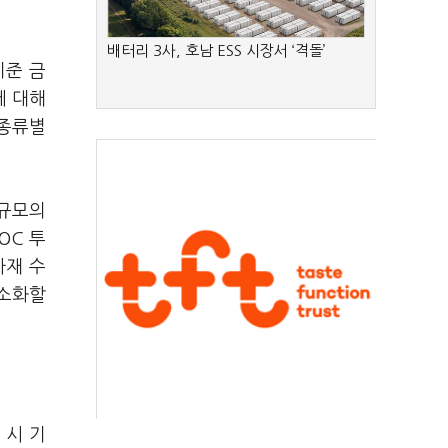
배터리 3사, 호남 ESS 시장서 ‘격돌’
기준 금
에 대해
 종류별
 규모의
OC 투
자재 수
간소화할
 시 기