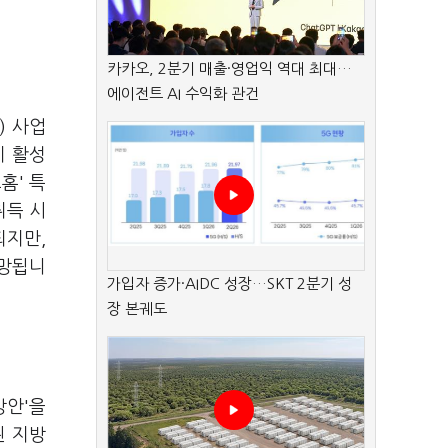
카카오, 2분기 매출·영업익 역대 최대…
에이전트 AI 수익화 관건
) 사업
기 활성
홈' 특
취득 시
되지만,
전망됩니
가입자 증가·AIDC 성장…SKT 2분기 성
장 본궤도
방안'을
된 지방