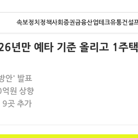
속보
정치
정책
사회
증권
금융
산업
테크
유통
건설
6년만 예타 기준 올리고 1주
방안' 발표
00억원 상향
 9곳 추가