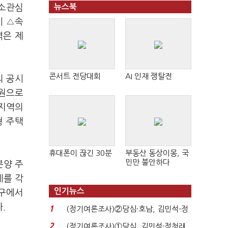
감소관심
뉴스북
시 △속
역은 제
콘서트 전당대회
AI 인재 쟁탈전
의 공시
억원으로
소지역의
형 주택
휴대폰이 끊긴 30분
부동산 동상이몽, 국
민만 불안하다
분양 주
례를 각
인기뉴스
가구에서
다.
1
(정기여론조사)②당심·호남, 김민석-정
청래 '초접전'...
2
(정기여론조사)①당심, 김민석·정청래