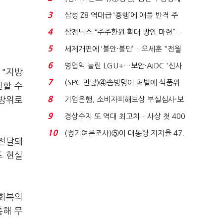
'초접전'…대통령 ...
3
삼성 Z8 역대급 ‘흥행’에 애플 반격 주
목…9월 ‘폴...
4
삼전닉스 “주주환원 확대 방안 마련”…
로이터에 성명...
5
세제개편에 ‘불안·불만’…오세훈 "전월
세 구하기 더 ...
6
영업익 늘린 LGU+…보안·AIDC '신사
 "지방
업 드라이브'...
7
(SPC 민낯)④솜방망이 처벌에 식품위
진할 수
생법 위반 반복...
8
전방위로
기업은행, 소비자피해보상 부실심사·보
이스피싱 공시 ...
9
경상수지 또 역대 최고치…사상 첫 400
억달러에 '3% 성...
10
(정기여론조사)⑤이 대통령 지지율 47.
 전달돼
7%…일주일 만에 ...
도 현실
 회복의
통해 무