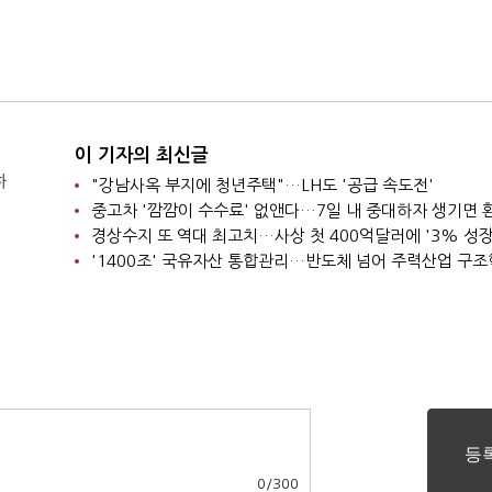
이 기자의 최신글
하
"강남사옥 부지에 청년주택"…LH도 '공급 속도전'
중고차 '깜깜이 수수료' 없앤다…7일 내 중대하자 생기면 
'1400조' 국유자산 통합관리…반도체 넘어 주력산업 구
0
/
300