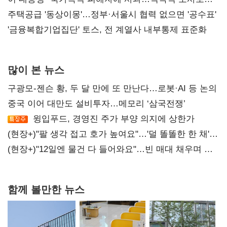
진실 밝혀야"
주택공급 '동상이몽'…정부·서울시 협력 없으면 '공수표'
'금융복합기업집단' 토스, 전 계열사 내부통제 표준화
많이 본 뉴스
구광모-젠슨 황, 두 달 만에 또 만난다…로봇·AI 등 논의
중국 이어 대만도 설비투자…메모리 ‘삼국전쟁’
윙입푸드, 경영진 주가 부양 의지에 상한가
(현장+)"팔 생각 접고 호가 높여요"…'덜 똘똘한 한 채'
20억 키맞추기
(현장+)"12일엔 물건 다 들어와요"…빈 매대 채우며 문
연 홈플러스
함께 볼만한 뉴스