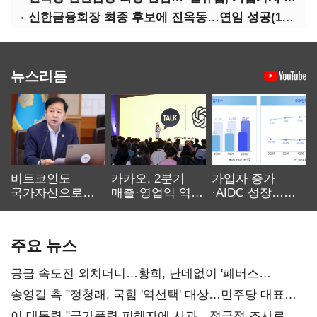
신한금융회장 최종 후보에 진옥동…연임 성공(1보)
뉴스리듬
비트코인도
카카오, 2분기
가입자 증가
국가자산으로…'
매출·영업익 역대
·AIDC 성장…
보관·평가·처분'
최대…에이전트
SKT 2분기 성장
기준은 숙제
AI 수익화 관건
본궤도
주요 뉴스
공급 속도전 외치더니…황희, 난데없이 '폐버스
리모델링' 제안
송영길 측 "정청래, 국힘 '역선택' 대상…민주당 대표로
총선 지휘 못해"
이 대통령 "국가폭력 피해자에 사과…적극적 조사로