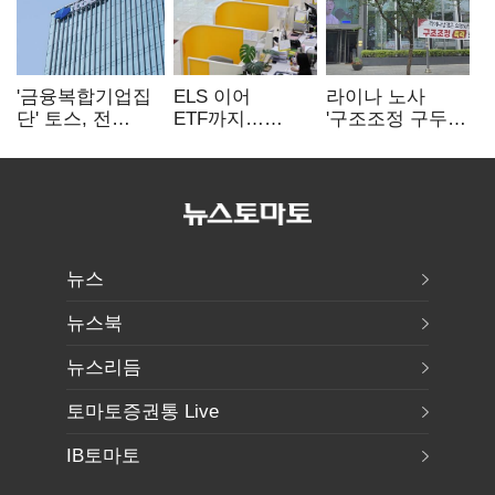
'금융복합기업집
ELS 이어
라이나 노사
단' 토스, 전
ETF까지…
'구조조정 구두
계열사 내부통제
고위험상품 판매
합의안' 도출
표준화
제동 걸린 은행
뉴스
뉴스북
뉴스리듬
토마토증권통 Live
IB토마토