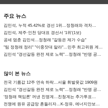
보관·평가·처분'
최대…에이전트
SKT 2분기 성장
기준은 숙제
AI 수익화 관건
본궤도
주요 뉴스
김민석, 누적 45.42%로 경선 1위…정청래와 격차
0.86%p(2보)
김민석, 제주·인천 당대표 경선서 '1위'(1보)
공세 멈춘 김민석…정청래 "갈등은 제가 수습"
"팀 정청래 정리" "이중잣대 말라"…민주 최고위원 계파
다툼 격화
김민석 "경선갈등 완전 제로 노력"…정청래 "반명 공세
사과부터"
많이 본 뉴스
전국 기름값 12주 연속 하락…서울 휘발윳값 1909원
김민석 "경선갈등 완전 제로 노력"…정청래 "반명 공세
사과부터"
'정청래 책임론' 꺼낸 친명계…친청계는 추가투표
때리기
전쟁에 원유 공급망 흔들리자…K-정유, 에너지안보