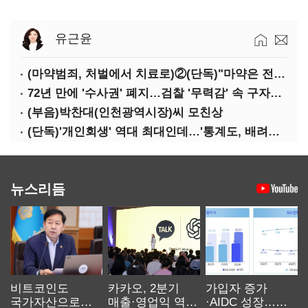
유근윤
(마약범죄, 처벌에서 치료로)②(단독)"마약은 전염병…여성 맞춤형 재활과정 개발 중"
72년 만에 '수사권' 폐지…검찰 '무력감' 속 구자현 사의
(부음)박찬대(인천광역시장)씨 모친상
(단독)'개인회생' 역대 최대인데…'통계도, 배려도' 없는 사법부
뉴스리듬
비트코인도
카카오, 2분기
가입자 증가
국가자산으로…'
매출·영업익 역대
·AIDC 성장…