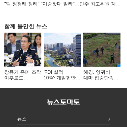
핵심으로 재부상
"팀 정청래 정리" "이중잣대 말라"…민주 최고위원 계파
다툼 격화
함께 볼만한 뉴스
장윤기 은폐·조작
'FDI 실적
해경, 양귀비·
이후로도
10%'·'개발현안
대마 집중단속…
정보유출·
산적'…
4개월 동안
내부비위…경찰
인천경제청장
249명 검거
신뢰는 어디에
구원투수 찾기
뉴스