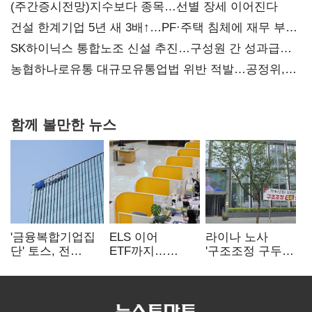
(주간증시전망)지수보다 종목…선별 장세 이어진다
건설 한계기업 5년 새 3배↑…PF·주택 침체에 재무 부담
확대
SK하이닉스 통합노조 신설 추진…구성원 간 성과급
불만 확산
농협하나로유통 대규모유통업법 위반 적발…공정위,
과징금 4억6200만원 부과
함께 볼만한 뉴스
'금융복합기업집
ELS 이어
라이나 노사
단' 토스, 전
ETF까지…
'구조조정 구두
계열사 내부통제
고위험상품 판매
합의안' 도출
표준화
제동 걸린 은행