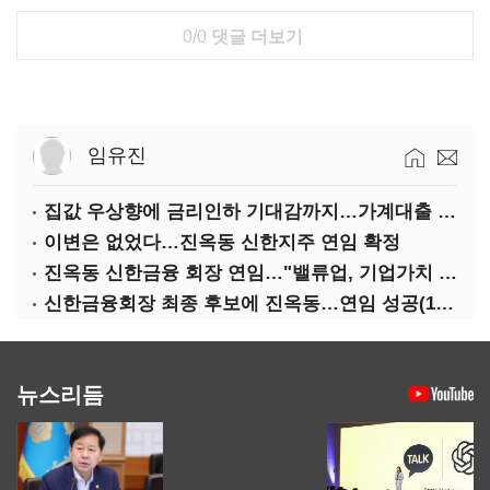
0/0
댓글 더보기
임유진
집값 우상향에 금리인하 기대감까지…가계대출 뇌관
이변은 없었다…진옥동 신한지주 연임 확정
진옥동 신한금융 회장 연임…"밸류업, 기업가치 키워"(상보)
신한금융회장 최종 후보에 진옥동…연임 성공(1보)
뉴스리듬