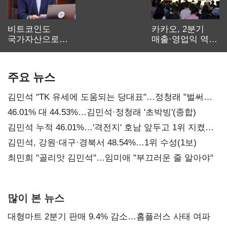
비트코인도
카카오, 2분기
국가자산으로…'
매출·영업익 역대
보관·평가·처분'
최대…에이전트
기준은 숙제
AI 수익화 관건
주요 뉴스
김민석 "TK 유세에 도움되는 당대표"…정청래 "벌써
대표된 양 당직 배분"
46.01% 대 44.53%…김민석·정청래 '초박빙'(종합)
김민석 누적 46.01%…'격전지' 호남 앞두고 1위 지켰다
(2보)
김민석, 강원·대구·경북서 48.54%…1위 수성(1보)
최민희 "골리앗 김민석"…임미애 "부끄러운 줄 알아야"
많이 본 뉴스
대형마트 2분기 판매 9.4% 감소…홈플러스 사태 여파