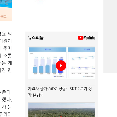
경원 의
뉴스리듬
 의원이
차 주지
워 소통
태는 개
가진 한
가입자 증가·AIDC 성장…SKT 2분기 성
여준다.
장 본궤도
시했다.
인사 등
 무리라