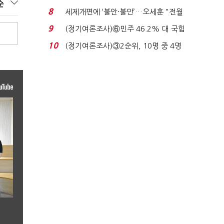
순
장 초반 상한가...
8
세제개편에 ‘불안·불만’…오세훈 "전월
세 구하기 더 ...
9
(정기여론조사)⑥민주 46.2% 대 국힘
31.0%…오차범위 밖 ...
10
(정기여론조사)③2순위, 10명 중 4명
'송영길'…정청래 '한 ...