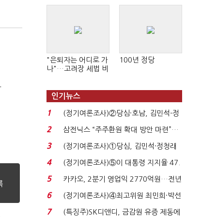
"은퇴자는 어디로 가
100년 정당
나"…고려장 세법 비
판 확산
화
인기뉴스
1
(정기여론조사)②당심·호남, 김민석-정
청래 '초접전'...
2
삼전닉스 “주주환원 확대 방안 마련”…
로이터에 성명...
3
(정기여론조사)①당심, 김민석·정청래
'초접전'…대통령 ...
4
(정기여론조사)⑤이 대통령 지지율 47.
7%…일주일 만에 ...
5
카카오, 2분기 영업익 2770억원…전년
비 36% 증가...
6
(정기여론조사)④최고위원 최민희·박선
원 '양강'…서미...
7
(특징주)SK디앤디, 금감원 유증 제동에