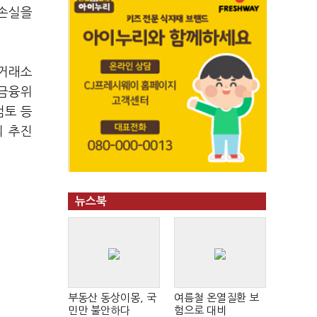
 손실을
 거래소
 금융위
검토 등
의 추진
뉴스북
부동산 동상이몽, 국
여름철 온열질환 보
민만 불안하다
험으로 대비