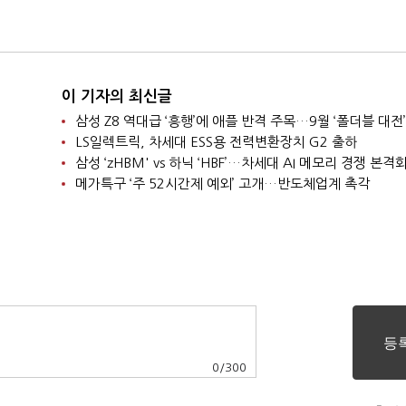
이 기자의 최신글
삼성 Z8 역대급 ‘흥행’에 애플 반격 주목…9월 ‘폴더블 대전’
LS일렉트릭, 차세대 ESS용 전력변환장치 G2 출하
삼성 ‘zHBM' vs 하닉 ‘HBF’…차세대 AI 메모리 경쟁 본격
메가특구 ‘주 52시간제 예외’ 고개…반도체업계 촉각
0
/
300