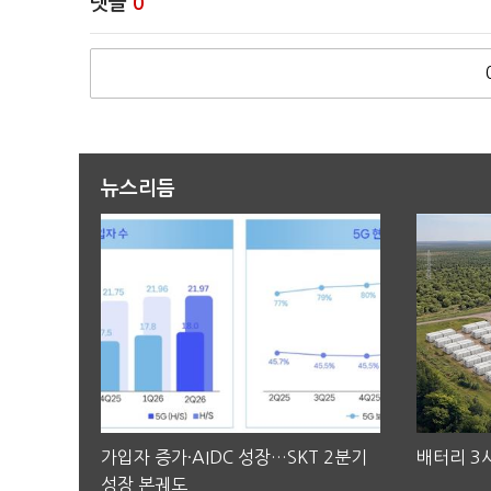
댓글
0
뉴스리듬
가입자 증가·AIDC 성장…SKT 2분기
배터리 3사
성장 본궤도