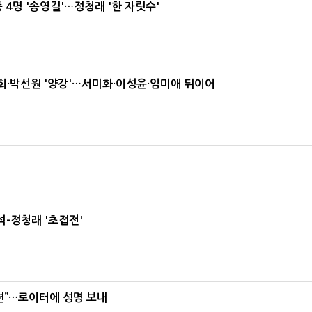
 4명 '송영길'…정청래 '한 자릿수'
·박선원 '양강'…서미화·이성윤·임미애 뒤이어
-정청래 '초접전'
련”…로이터에 성명 보내