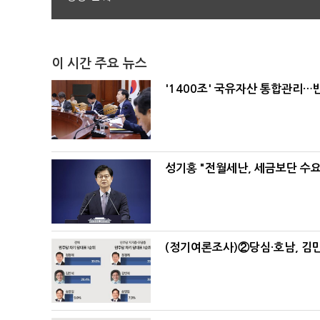
이 시간 주요 뉴스
'1400조' 국유자산 통합관리
성기홍 "전월세난, 세금보단 수요
(정기여론조사)②당심·호남, 김민