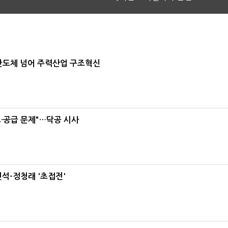
…반도체 넘어 주력산업 구조혁신
·공급 문제"…닥공 시사
석-정청래 '초접전'