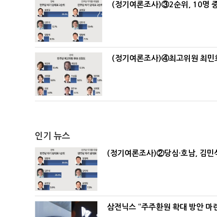
(정기여론조사)③2순위, 10명 중
(정기여론조사)④최고위원 최민희
인기 뉴스
(정기여론조사)②당심·호남, 김민석
삼전닉스 “주주환원 확대 방안 마