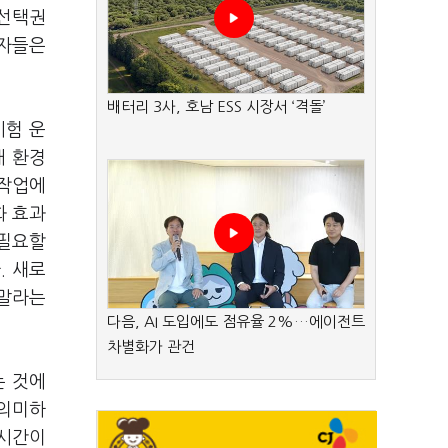
 선택권
계자들은
배터리 3사, 호남 ESS 시장서 ‘격돌’
시험 운
래 환경
 작업에
화 효과
 필요할
. 새로
 말라는
다음, AI 도입에도 점유율 2%…에이전트
차별화가 관건
는 것에
 의미하
 시간이