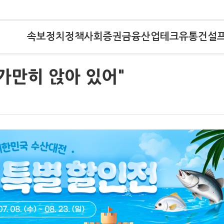
속보
정치
정책
사회
증권
금융
산업
테크
유통
건설
가만히 앉아 있어"