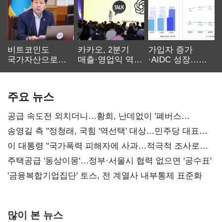
비트코인도
카카오, 2분기
가입자 증가
국가자산으로…'
매출·영업익 역대
·AIDC 성장…
보관·평가·처분'
최대…에이전트
SKT 2분기 성장
기준은 숙제
AI 수익화 관건
본궤도
주요 뉴스
공급 속도전 외치더니…황희, 난데없이 '폐버스
리모델링' 제안
송영길 측 "정청래, 국힘 '역선택' 대상…민주당 대표로
총선 지휘 못해"
이 대통령 "국가폭력 피해자에 사과…적극적 조사로
진실 밝혀야"
주택공급 '동상이몽'…정부·서울시 협력 없으면 '공수표'
'금융복합기업집단' 토스, 전 계열사 내부통제 표준화
많이 본 뉴스