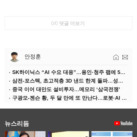
0/0
댓글 더보기
안정훈
SK하이닉스 “AI 수요 대응”…용인·청주 팹에 54조 투자
삼전-포스텍, 초고적층 3D 낸드 한계 돌파…성능·전력효율 개선
중국 이어 대만도 설비투자…메모리 ‘삼국전쟁’
구광모-젠슨 황, 두 달 만에 또 만난다…로봇·AI 등 논의
뉴스리듬