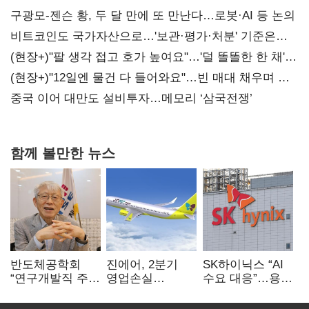
구광모-젠슨 황, 두 달 만에 또 만난다…로봇·AI 등 논의
비트코인도 국가자산으로…'보관·평가·처분' 기준은
숙제
(현장+)"팔 생각 접고 호가 높여요"…'덜 똘똘한 한 채'
20억 키맞추기
(현장+)"12일엔 물건 다 들어와요"…빈 매대 채우며 문
연 홈플러스
중국 이어 대만도 설비투자…메모리 ‘삼국전쟁’
함께 볼만한 뉴스
반도체공학회
진에어, 2분기
SK하이닉스 “AI
“연구개발직 주
영업손실
수요 대응”…용인
52시간제
731억…유가
·청주 팹에 54조
개선해야”
상승 여파
투자