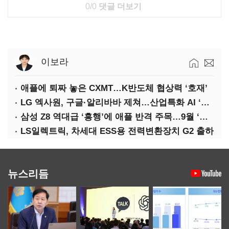
0/0
댓글 더보기
이보라
애플에 퇴짜 놓은 CXMT…K반도체 협상력 ‘호재’
LG 엑사원, 구글·알리바바 제쳐…산업특화 AI ‘속도’
삼성 Z8 역대급 ‘흥행’에 애플 반격 주목…9월 ‘폴더블 대전’
LS일렉트릭, 차세대 ESS용 전력변환장치 G2 출하
뉴스리듬