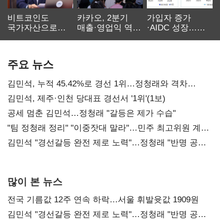
비트코인도
카카오, 2분기
가입자 증가
국가자산으로…'
매출·영업익 역대
·AIDC 성장…
보관·평가·처분'
최대…에이전트
SKT 2분기 성장
기준은 숙제
AI 수익화 관건
본궤도
주요 뉴스
김민석, 누적 45.42%로 경선 1위…정청래와 격차
0.86%p(2보)
김민석, 제주·인천 당대표 경선서 '1위'(1보)
공세 멈춘 김민석…정청래 "갈등은 제가 수습"
"팀 정청래 정리" "이중잣대 말라"…민주 최고위원 계파
다툼 격화
김민석 "경선갈등 완전 제로 노력"…정청래 "반명 공세
사과부터"
많이 본 뉴스
전국 기름값 12주 연속 하락…서울 휘발윳값 1909원
김민석 "경선갈등 완전 제로 노력"…정청래 "반명 공세