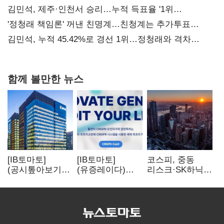
사과부터"
김민석, 제주·인천서 승리…누적 득표율 '1위
탈환'(종합)
'정청래 책임론' 꺼낸 친명계…친청계는 추가투표
때리기
김민석, 누적 45.42%로 경선 1위…정청래와 격차
0.86%p(2보)
함께 볼만한 뉴스
[IB토마토]
[IB토마토]
코스피, 중동
(공시톺아보기)
(유증레이다)
리스크·SK하닉
수주 공시, 왜
툴젠, 조달액
5% 급락에
바로 매출로
3분의 1 토막…
뒷걸음
잡히지 않을까
특허소송
비용부터 챙긴다