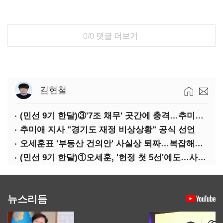
0/0
댓글 더보기
김현철
(민선 9기 한달)③'7조 채무' 곳간에 충격…추미애, 20년만에 '비상재정' 선언 승부수
추미애 지사 "경기도 재정 비상상황" 공식 선언
오세훈표 '부동산 건의안' 사실상 퇴짜…복잡해진 '재개발 31만호' 셈법
(민선 9기 한달)①오세훈, '헌정 첫 5선'에도…사법리스크·여소야대에 발목
뉴스리듬