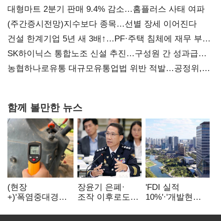
대형마트 2분기 판매 9.4% 감소…홈플러스 사태 여파
(주간증시전망)지수보다 종목…선별 장세 이어진다
건설 한계기업 5년 새 3배↑…PF·주택 침체에 재무 부담
확대
SK하이닉스 통합노조 신설 추진…구성원 간 성과급
불만 확산
농협하나로유통 대규모유통업법 위반 적발…공정위,
과징금 4억6200만원 부과
함께 볼만한 뉴스
(현장
장윤기 은폐·
'FDI 실적
+)'폭염중대경보'
조작 이후로도
10%'·'개발현안
에도 농촌
정보유출·
산적'…
이주노동자는
내부비위…경찰
인천경제청장