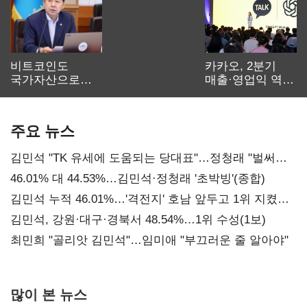
비트코인도
카카오, 2분기
국가자산으로…'
매출·영업익 역대
보관·평가·처분'
최대…에이전트
기준은 숙제
AI 수익화 관건
주요 뉴스
김민석 "TK 유세에 도움되는 당대표"…정청래 "벌써
대표된 양 당직 배분"
46.01% 대 44.53%…김민석·정청래 '초박빙'(종합)
김민석 누적 46.01%…'격전지' 호남 앞두고 1위 지켰다
(2보)
김민석, 강원·대구·경북서 48.54%…1위 수성(1보)
최민희 "골리앗 김민석"…임미애 "부끄러운 줄 알아야"
많이 본 뉴스