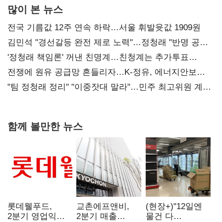
많이 본 뉴스
전국 기름값 12주 연속 하락…서울 휘발윳값 1909원
김민석 "경선갈등 완전 제로 노력"…정청래 "반명 공세
사과부터"
'정청래 책임론' 꺼낸 친명계…친청계는 추가투표
때리기
전쟁에 원유 공급망 흔들리자…K-정유, 에너지안보
핵심으로 재부상
"팀 정청래 정리" "이중잣대 말라"…민주 최고위원 계파
다툼 격화
함께 볼만한 뉴스
롯데웰푸드,
교촌에프앤비,
(현장+)"12일엔
2분기 영업익
2분기 매출
물건 다