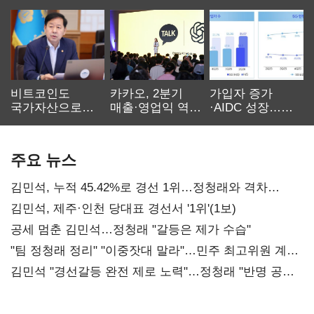
비트코인도
카카오, 2분기
가입자 증가
국가자산으로…'
매출·영업익 역대
·AIDC 성장…
보관·평가·처분'
최대…에이전트
SKT 2분기 성장
기준은 숙제
AI 수익화 관건
본궤도
주요 뉴스
김민석, 누적 45.42%로 경선 1위…정청래와 격차
0.86%p(2보)
김민석, 제주·인천 당대표 경선서 '1위'(1보)
공세 멈춘 김민석…정청래 "갈등은 제가 수습"
"팀 정청래 정리" "이중잣대 말라"…민주 최고위원 계파
다툼 격화
김민석 "경선갈등 완전 제로 노력"…정청래 "반명 공세
사과부터"