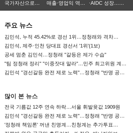
국가자산으로…'
매출·영업익 역대
·AIDC 성장…
보관·평가·처분'
최대…에이전트
SKT 2분기 성장
기준은 숙제
AI 수익화 관건
본궤도
주요 뉴스
김민석, 누적 45.42%로 경선 1위…정청래와 격차
0.86%p(2보)
김민석, 제주·인천 당대표 경선서 '1위'(1보)
공세 멈춘 김민석…정청래 "갈등은 제가 수습"
"팀 정청래 정리" "이중잣대 말라"…민주 최고위원 계파
다툼 격화
김민석 "경선갈등 완전 제로 노력"…정청래 "반명 공세
사과부터"
많이 본 뉴스
전국 기름값 12주 연속 하락…서울 휘발윳값 1909원
김민석 "경선갈등 완전 제로 노력"…정청래 "반명 공세
사과부터"
'정청래 책임론' 꺼낸 친명계…친청계는 추가투표