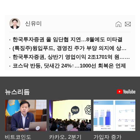
신유미
한국투자증권 올 임단협 지연…8월에도 미타결
(특징주)윙입푸드, 경영진 주가 부양 의지에 상한가
한국투자증권, 상반기 영업이익 2조1701억 원… 전년비 89.1%↑
코스닥 반등, 닷새간 24%↑…1000선 회복은 언제
뉴스리듬
비트코인도
카카오, 2분기
가입자 증가