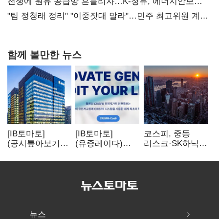
때리기
전쟁에 원유 공급망 흔들리자…K-정유, 에너지안보
핵심으로 재부상
"팀 정청래 정리" "이중잣대 말라"…민주 최고위원 계파
다툼 격화
함께 볼만한 뉴스
[IB토마토]
[IB토마토]
코스피, 중동
(공시톺아보기)
(유증레이다)
리스크·SK하닉
수주 공시, 왜
툴젠, 조달액
5% 급락에
바로 매출로
3분의 1 토막…
뒷걸음
잡히지 않을까
특허소송
비용부터 챙긴다
뉴스