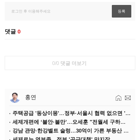
댓글
0
0/0
댓글 더보기
홍연
주택공급 '동상이몽'…정부·서울시 협력 없으면 '공수표'
세제개편에 ‘불안·불만’…오세훈 "전월세 구하기 더 힘들어질 것"
강남 관망·한강벨트 술렁…30억이 가른 부동산 민심
세제로는 역부족…정부 '공급대책' 만지작