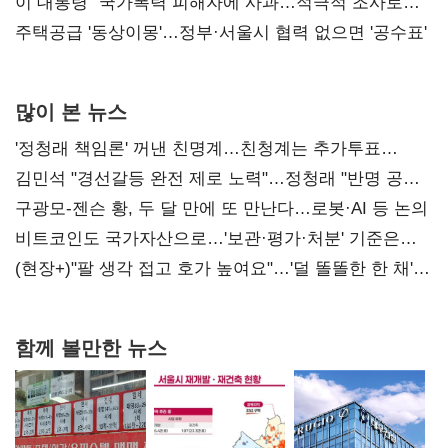
총선 지휘 못해"
이 대통령 "국가폭력 피해자에 사과…적극적 조사로
진실 밝혀야"
주택공급 '동상이몽'…정부·서울시 협력 없으면 '공수표'
많이 본 뉴스
'정청래 책임론' 꺼낸 친명계…친청계는 추가투표
때리기
김민석 "경선갈등 완전 제로 노력"…정청래 "반명 공세
사과부터"
구광모-젠슨 황, 두 달 만에 또 만난다…로봇·AI 등 논의
비트코인도 국가자산으로…'보관·평가·처분' 기준은
숙제
(현장+)"팔 생각 접고 호가 높여요"…'덜 똘똘한 한 채'
20억 키맞추기
함께 볼만한 뉴스