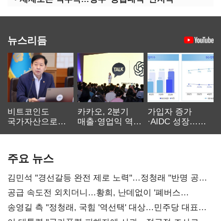
뉴스리듬
비트코인도
카카오, 2분기
가입자 증가
국가자산으로…'
매출·영업익 역대
·AIDC 성장…
보관·평가·처분'
최대…에이전트
SKT 2분기 성장
기준은 숙제
AI 수익화 관건
본궤도
주요 뉴스
김민석 "경선갈등 완전 제로 노력"…정청래 "반명 공세
사과부터"
공급 속도전 외치더니…황희, 난데없이 '폐버스
리모델링' 제안
송영길 측 "정청래, 국힘 '역선택' 대상…민주당 대표로