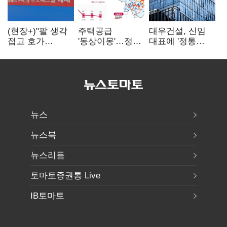
(현장+)"팔 생각
주택공급
대우건설, 신임
접고 호가
'동상이몽'…정부
대표에 '정통
높여요"…'덜
·서울시 협력
대우맨' 이강석
똘똘한 한 채'
없으면 '공수표'
부사장 내정
20억 키맞추기
뉴스
뉴스북
뉴스리듬
토마토증권통 Live
IB토마토