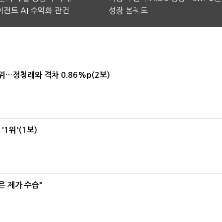
전트 AI 수익화 관건
성장 본궤도
1위…정청래와 격차 0.86%p(2보)
1위'(1보)
은 제가 수습"