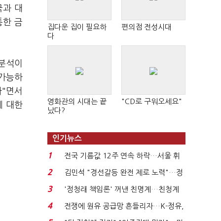
국과 대
통한 금
집다운 집이 필요하
편의점 전성시대
다
 분석이
 가능하
다"면서
영화관의 시대는 끝
"CD로 구워오세요"
에 대한
났다?
인기뉴스
1
전국 기름값 12주 연속 하락…서울 휘
발윳값 1909원...
2
김민석 "경선갈등 완전 제로 노력"…정
청래 "반명 공세 사...
3
'정청래 책임론' 꺼낸 친명계…친청계
는 추가투표 때리기...
4
전쟁에 원유 공급망 흔들리자…K-정유,
에너지안보 핵심...