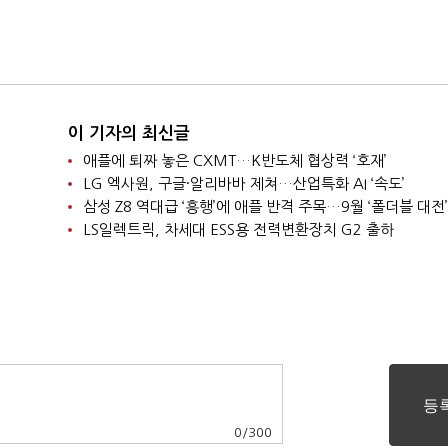
이 기자의 최신글
애플에 퇴짜 놓은 CXMT…K반도체 협상력 ‘호재’
LG 엑사원, 구글·알리바바 제쳐…산업특화 AI ‘속도’
삼성 Z8 역대급 ‘흥행’에 애플 반격 주목…9월 ‘폴더블 대전’
LS일렉트릭, 차세대 ESS용 전력변환장치 G2 출하
0
/
300