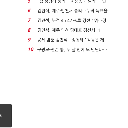
5
"팀 정청래 정리" "이중잣대 말라"…민
주 최고위원 계파 다...
6
김민석, 제주·인천서 승리…누적 득표율
'1위 탈환'(종합)...
7
김민석, 누적 45.42%로 경선 1위…정
청래와 격차 0.86%p(...
8
김민석, 제주·인천 당대표 경선서 '1
위'(1보)...
9
공세 멈춘 김민석…정청래 "갈등은 제
가 수습"
10
구광모-젠슨 황, 두 달 만에 또 만난다…
로봇·AI 등 논...