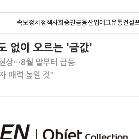
속보
정치
정책
사회
증권
금융
산업
테크
유통
건설
도 없이 오르는 '금값'
현상…8월 말부터 급등
자 매력 높일 것"