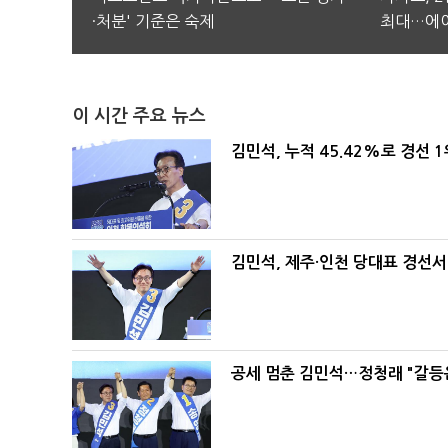
·처분' 기준은 숙제
최대…에이
이 시간 주요 뉴스
김민석, 누적 45.42%로 경선 
김민석, 제주·인천 당대표 경선서 '
공세 멈춘 김민석…정청래 "갈등