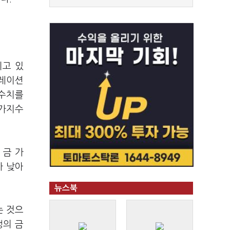
지고 있
플레이션
 수치를
물가지수
 금 가
가 낮아
뉴스북
는 것으
행의 금