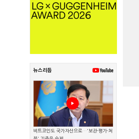
뉴스리듬
비트코인도 국가자산으로…'보관·평가·처
분' 기준은 숙제