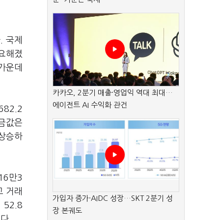
. 국제
필요해졌
 가운데
카카오, 2분기 매출·영업익 역대 최대…
에이전트 AI 수익화 관건
82.2
 금값은
 상승하
16만3
고 거래
가입자 증가·AIDC 성장…SKT 2분기 성
52.8
장 본궤도
니다.