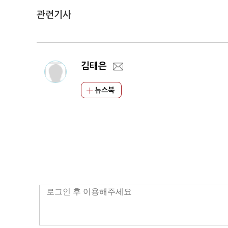
관련기사
김태은
뉴스북