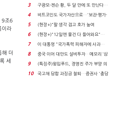
청래 "반명 공세 사...
3
구광모-젠슨 황, 두 달 만에 또 만난다…
로봇·AI 등 논...
4
비트코인도 국가자산으로…'보관·평가·
 9조6
처분' 기준은 ...
5
(현장+)"팔 생각 접고 호가 높여
록이라
요"…'덜 똘똘한 한 채' 20...
6
(현장+)"12일엔 물건 다 들어와요"…
빈 매대 채우며 문 연 ...
7
이 대통령 "국가폭력 피해자에 사과…
적극적 조사로 진...
통해 더
8
중국 이어 대만도 설비투자…메모리 ‘삼
록 세
국전쟁’
9
(특징주)윙입푸드, 경영진 주가 부양 의
지에 상한가...
10
국고채 담합 과징금 철퇴…증권사 '충당
금 폭탄' 우려...