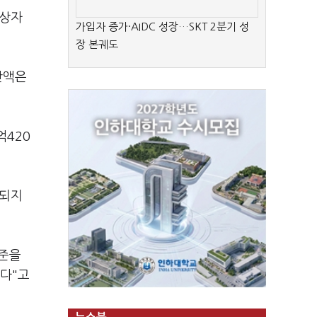
대상자
가입자 증가·AIDC 성장…SKT 2분기 성
장 본궤도
산액은
억420
제되지
수준을
했다"고