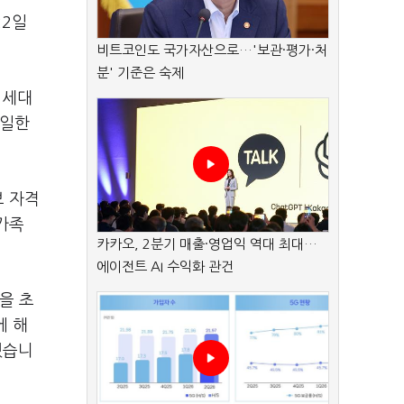
22일
비트코인도 국가자산으로…'보관·평가·처
분' 기준은 숙제
 세대
동일한
보 자격
가족
카카오, 2분기 매출·영업익 역대 최대…
에이전트 AI 수익화 관건
을 초
에 해
했습니