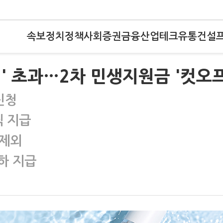
속보
정치
정책
사회
증권
금융
산업
테크
유통
건설
' 초과…2차 민생지원금 '컷오프
신청
씩 지급
 제외
이하 지급