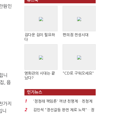
뉴스북
0만원인
집다운 집이 필요하
편의점 전성시대
다
영화관의 시대는 끝
"CD로 구워오세요"
알립니
났다?
집, 읍
인기뉴스
1
'정청래 책임론' 꺼낸 친명계…친청계
마찬가지
는 추가투표 때리기...
2
김민석 "경선갈등 완전 제로 노력"…정
입니