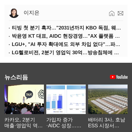
이지은
티빙 첫 분기 흑자…"2031년까지 KBO 독점, 웨이브 합병도 속도"
박윤영 KT 대표, AIDC 현장경영…"AX 플랫폼 핵심 인프라로 키운다"
LGU+, "AI 투자 확대에도 외부 차입 없다"…파주 AIDC 수익성 자신
LG헬로비전, 2분기 영업익 30억…방송침체에 교육용 단말 시장도 축소
뉴스리듬
카카오, 2분기
가입자 증가
배터리 3사, 호남
매출·영업익 역대
·AIDC 성장…
ESS 시장서
최대…에이전트
SKT 2분기 성장
‘격돌’