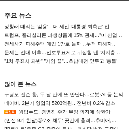
AI 수익화 관건
본궤도
주요 뉴스
정청래 때리는 '김용'…더 세진 '대통령 최측근' 입
트럼프, 폴리실리콘 파생상품에 15% 관세…"미 산업
재건"
전세사기 피해주택 매입 1만호 돌파…누적 피해자
4만278명
문제는 전대 이후…선호투표제로 뒤집힐 땐 '지지층
불복'
"1차 투표서 과반" "게임 끝"…호남대전 앞두고 '충돌'
많이 본 뉴스
구광모-젠슨 황, 두 달 만에 또 만난다…로봇·AI 등 논의
네이버, 2분기 영업익 5203억원…전년비 0.2% 감소
윙입푸드, 경영진 주가 부양 의지에 상한가
(민선 9기 한달)③'7조 채무' 곳간에 충격…추미애,