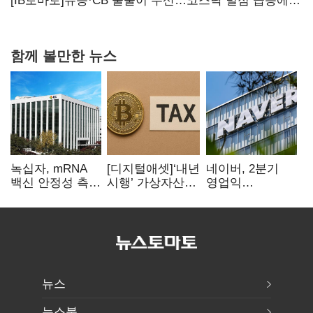
20년만에 '비상재정' 선언 승부수
[IB토마토]유증·CB 줄줄이 무산…코스닥 벌점 급증에
상폐 압박
함께 볼만한 뉴스
녹십자, mRNA
[디지털애셋]‘내년
네이버, 2분기
백신 안정성 측정
시행’ 가상자산
영업익
기술 확보
과세, 연말 국회
5203억원…
문턱 넘을까
전년비 0.2%
감소
뉴스
뉴스북