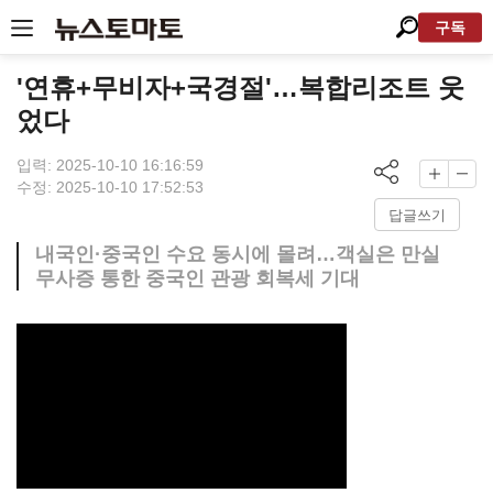
구독
'연휴+무비자+국경절'…복합리조트 웃
었다
입력: 2025-10-10 16:16:59
수정: 2025-10-10 17:52:53
답글쓰기
내국인·중국인 수요 동시에 몰려…객실은 만실
무사증 통한 중국인 관광 회복세 기대