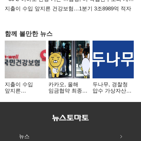
협력
지출이 수입 앞지른 건강보험…1분기 3조8989억 적자
함께 볼만한 뉴스
지출이 수입
카카오, 올해
두나무, 경찰청
앞지른
임금협약 최종
압수 가상자산
건강보험…1분기
타결…연봉 6.3%
보관 맡는다…
3조8989억 적자
인상·격려금
커스터디 사업
300만원
최종 낙찰
뉴스