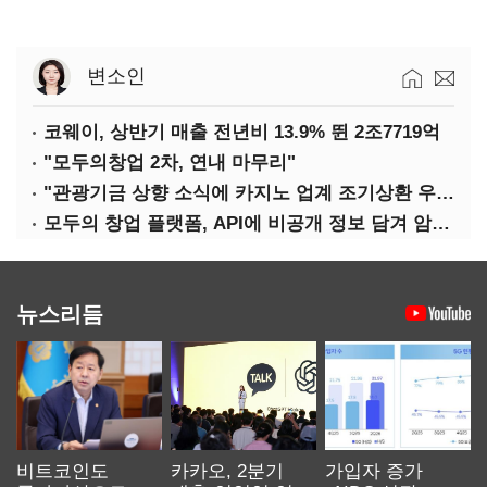
변소인
코웨이, 상반기 매출 전년비 13.9% 뛴 2조7719억
"모두의창업 2차, 연내 마무리"
"관광기금 상향 소식에 카지노 업계 조기상환 우려"
모두의 창업 플랫폼, API에 비공개 정보 담겨 암호키까지 새나갔다
뉴스리듬
비트코인도
카카오, 2분기
가입자 증가