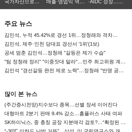
국가자산으로…'
매출·영업익 역대
·AIDC 성장…
보관·평가·처분'
최대…에이전트
SKT 2분기 성장
기준은 숙제
AI 수익화 관건
본궤도
주요 뉴스
김민석, 누적 45.42%로 경선 1위…정청래와 격차
0.86%p(2보)
김민석, 제주·인천 당대표 경선서 '1위'(1보)
공세 멈춘 김민석…정청래 "갈등은 제가 수습"
"팀 정청래 정리" "이중잣대 말라"…민주 최고위원 계파
다툼 격화
김민석 "경선갈등 완전 제로 노력"…정청래 "반명 공세
사과부터"
많이 본 뉴스
(주간증시전망)지수보다 종목…선별 장세 이어진다
대형마트 2분기 판매 9.4% 감소…홈플러스 사태 여파
SK하이닉스, 중 충칭 공장 지분매각 검토?…“확정된 바
없어”
“-30℃ 이하도 난방 거뜬”…삼성, 미 국립연구소와 개발