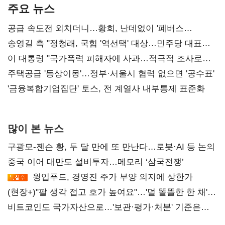
주요 뉴스
공급 속도전 외치더니…황희, 난데없이 '폐버스
리모델링' 제안
송영길 측 "정청래, 국힘 '역선택' 대상…민주당 대표로
총선 지휘 못해"
이 대통령 "국가폭력 피해자에 사과…적극적 조사로
진실 밝혀야"
주택공급 '동상이몽'…정부·서울시 협력 없으면 '공수표'
'금융복합기업집단' 토스, 전 계열사 내부통제 표준화
많이 본 뉴스
구광모-젠슨 황, 두 달 만에 또 만난다…로봇·AI 등 논의
중국 이어 대만도 설비투자…메모리 ‘삼국전쟁’
윙입푸드, 경영진 주가 부양 의지에 상한가
(현장+)"팔 생각 접고 호가 높여요"…'덜 똘똘한 한 채'
20억 키맞추기
비트코인도 국가자산으로…'보관·평가·처분' 기준은
숙제