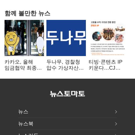
함께 볼만한 뉴스
카카오, 올해
두나무, 경찰청
티빙·콘텐츠 IP
임금협약 최종
압수 가상자산
키운다…CJ
타결…연봉 6.3%
보관 맡는다…
ENM, 하반기
인상·격려금
커스터디 사업
글로벌 확장 가속
300만원
최종 낙찰
뉴스
뉴스북