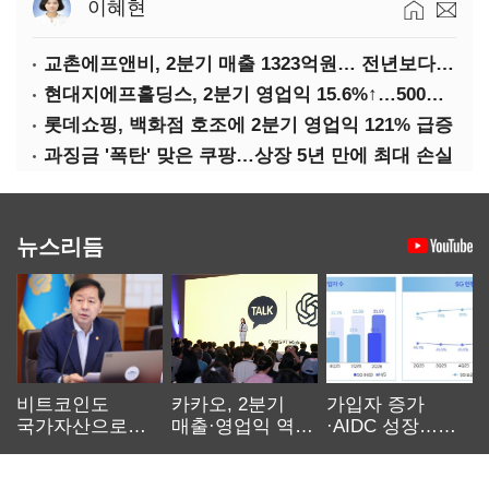
이혜현
교촌에프앤비, 2분기 매출 1323억원… 전년보다 4.9%↑
현대지에프홀딩스, 2분기 영업익 15.6%↑…500억 규모 자사주 매입
롯데쇼핑, 백화점 호조에 2분기 영업익 121% 급증
과징금 '폭탄' 맞은 쿠팡…상장 5년 만에 최대 손실
뉴스리듬
비트코인도
카카오, 2분기
가입자 증가
국가자산으로…'
매출·영업익 역대
·AIDC 성장…
보관·평가·처분'
최대…에이전트
SKT 2분기 성장
기준은 숙제
AI 수익화 관건
본궤도