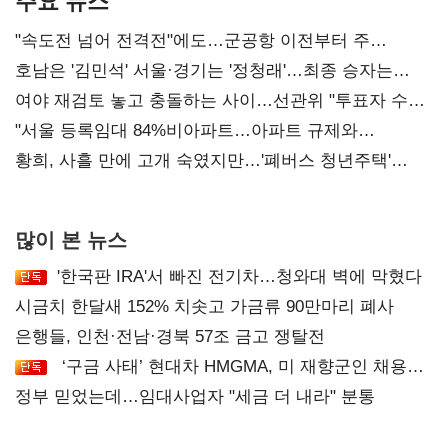
주요 뉴스
"속도전 넘어 전격전"에도…군공항 이전부터 주
52시간까지 '뇌관'
호남은 '김민석' 서울·경기는 '정청래'…최종 승자는
'안갯속'
여야 재검토 놓고 충돌하는 사이…선관위 "투표자 수
오차 당연"
"서울 등록임대 84%비아파트…아파트 규제와
달리해야"
황희, 사흘 만에 고개 숙였지만…'폐버스 청년주택'
후폭풍
많이 본 뉴스
'한국판 IRA'서 빠진 전기차…청와대 벽에 막혔다
시금치 한달새 152% 치솟고 가금류 90만마리 폐사
은행들, 인천·전남·경북 57조 금고 쟁탈전
‘구금 사태’ 현대차 HMGMA, 미 재향군인 채용
확대로 분위기 반전
정부 믿었는데…임대사업자 "세금 더 내라" 분통