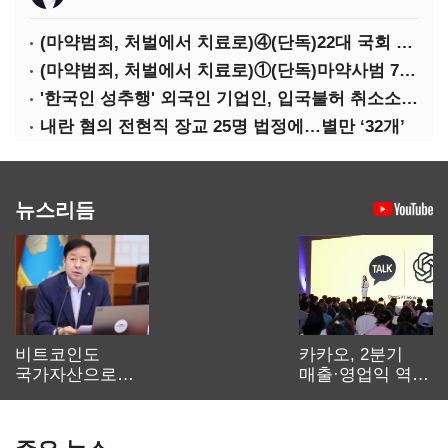
(마약범죄, 처벌에서 치료로)④(단독)22대 국회 마약법안 중 ‘처벌·단속’ 69%…‘치료·재활’ 11%
(마약범죄, 처벌에서 치료로)①(단독)마약사범 7400명 시대, 담장 안 '치료 혁명'…광주교도소의 도전
'한국인 성추행' 외국인 기업인, 입국불허 취소소송 '패'
내란 혐의 전현직 장교 25명 법정에…별만 ‘32개’
뉴스리듬
비트코인도
카카오, 2분기
국가자산으로…'
매출·영업익 역대
보관·평가·처분'
최대…에이전트
기준은 숙제
AI 수익화 관건