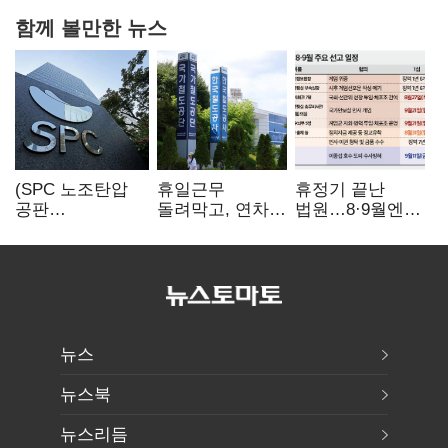
함께 볼만한 뉴스
(SPC 노조탄압
휴일근무
휴정기 끝난
공판
돌려막고, 연차도
법원…8·9월엔
100회)⑫"허영인
통제…코레일
3특검 재판
도 책임 안 지는
승무현장의
'줄선고' 예정
'사회적합의'…
'아슬아슬한
남은 건 꼼수·
52시간'
탄압"
뉴스
뉴스북
뉴스리듬