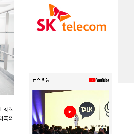
뉴스리듬
된 쟁점
 의혹의