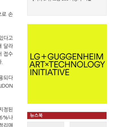
으로 손
 있다고
해 달라
저 접수
.
통용되다
IDON
 지정된
뉴스북
76%나
 정리매