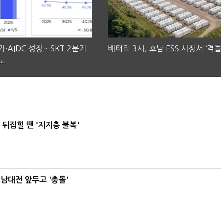
·AIDC 성장…SKT 2분기
배터리 3사, 호남 ESS 시장서 ‘격돌
도
뒤집힐 땐 '지지층 불복'
호남대전 앞두고 '충돌'