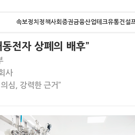
속보
정치
정책
사회
증권
금융
산업
테크
유통
건설
대동전자 상폐의 배후”
부
 회사
의심, 강력한 근거”