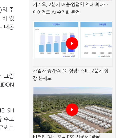
카카오, 2분기 매출·영업익 역대 최대…
)의 주
에이전트 AI 수익화 관건
 바 있
는 대동
가입자 증가·AIDC 성장…SKT 2분기 성
. 그럼
장 본궤도
IDON
I SH
을 주고
정우씨는
배터리 3사, 호남 ESS 시장서 ‘격돌’