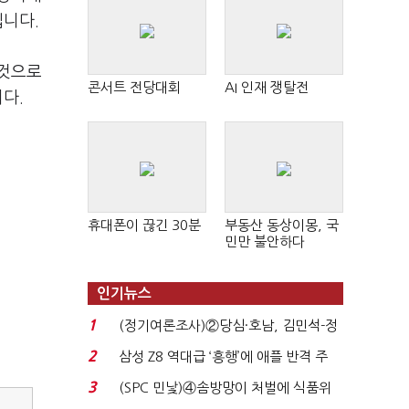
입니다.
 것으로
콘서트 전당대회
AI 인재 쟁탈전
다.
휴대폰이 끊긴 30분
부동산 동상이몽, 국
민만 불안하다
인기뉴스
1
(정기여론조사)②당심·호남, 김민석-정
청래 '초접전'...
2
삼성 Z8 역대급 ‘흥행’에 애플 반격 주
목…9월 ‘폴...
3
(SPC 민낯)④솜방망이 처벌에 식품위