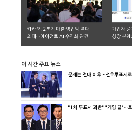
카카오, 2분기 매출·영업익 역대
가입자 증가
최대…에이전트 AI 수익화 관건
성장 본궤
이 시간 주요 뉴스
문제는 전대 이후…선호투표제로 
"1차 투표서 과반" "게임 끝"…