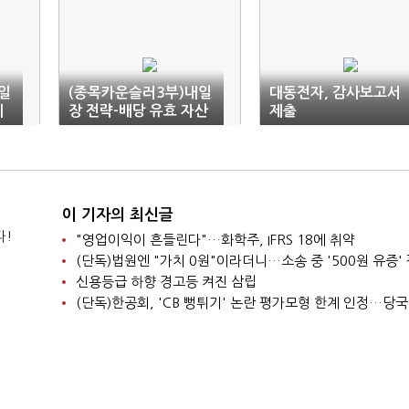
일
(종목카운슬러3부)내일
대동전자, 감사보고서
세
장 전략-배당 유효 자산
제출
주 계속 유효
이 기자의 최신글
다!
"영업이익이 흔들린다"…화학주, IFRS 18에 취약
신용등급 하향 경고등 켜진 삼립