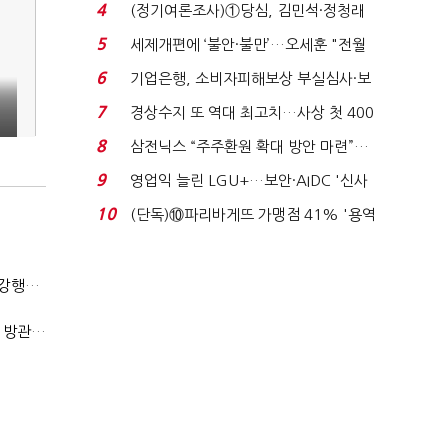
생법 위반 반복...
4
(정기여론조사)①당심, 김민석·정청래
'초접전'…대통령 ...
5
세제개편에 ‘불안·불만’…오세훈 "전월
세 구하기 더 ...
6
기업은행, 소비자피해보상 부실심사·보
이스피싱 공시 ...
7
경상수지 또 역대 최고치…사상 첫 400
억달러에 '3% 성...
8
삼전닉스 “주주환원 확대 방안 마련”…
로이터에 성명...
9
영업익 늘린 LGU+…보안·AIDC '신사
업 드라이브'...
10
(단독)⑩파리바게뜨 가맹점 41% '용역
제빵기사 없어'…고...
(단독)법원엔 "가치 0원"이라더니…소송 중 '500원 유증' 강행한 라인게임즈
(단독)한공회, 'CB 뻥튀기' 논란 평가모형 한계 인정…당국 방관 속 장부 왜곡 수두룩