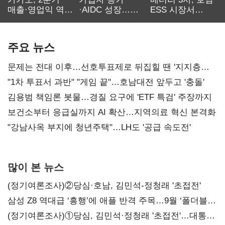
매출·영업익 역대
·AIDC 성장…
ESS 시장서
최대…에이전트
SKT 2분기 성장
‘격돌’
AI 수익화 관건
본궤도
주요 뉴스
문제는 전대 이후…선호투표제로 뒤집힐 땐 '지지층
불복'
"1차 투표서 과반" "게임 끝"…호남대전 앞두고 '충돌'
김용범 책임론 봇물…경질 요구에 'ETF 특검' 주장까지
보건소부터 응급실까지 AI 확산…지역의료 혁신 본격화
"강남사옥 부지에 청년주택"…LH도 '공급 속도전'
많이 본 뉴스
(정기여론조사)②당심·호남, 김민석-정청래 '초접전'
삼성 Z8 역대급 ‘흥행’에 애플 반격 주목…9월 ‘폴더블
대전’
(정기여론조사)①당심, 김민석·정청래 '초접전'…대통령