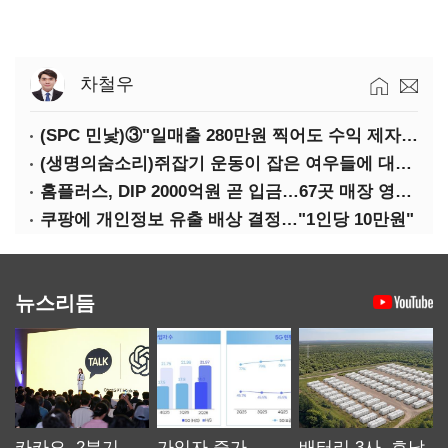
차철우
(SPC 민낯)③"일매출 280만원 찍어도 수익 제자리"…점주 울리는 '상시 할인'
(생명의숨소리)쥐잡기 운동이 잡은 여우들에 대하여
홈플러스, DIP 2000억원 곧 입금…67곳 매장 영업 재개 예정
쿠팡에 개인정보 유출 배상 결정…"1인당 10만원"
뉴스리듬
카카오, 2분기
가입자 증가
배터리 3사, 호남