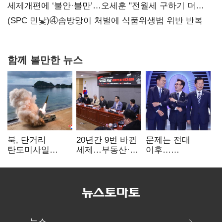
지지도 '50% 아래로'(종합)
세제개편에 ‘불안·불만’…오세훈 "전월세 구하기 더
힘들어질 것"
(SPC 민낯)④솜방망이 처벌에 식품위생법 위반 반복
함께 볼만한 뉴스
북, 단거리
20년간 9번 바뀐
문제는 전대
탄도미사일
세제…부동산·
이후…
발사…안보실
상속세만
선호투표제로
"즉각 중단 촉구"
건드렸다
뒤집힐 땐
'지지층 불복'
뉴스