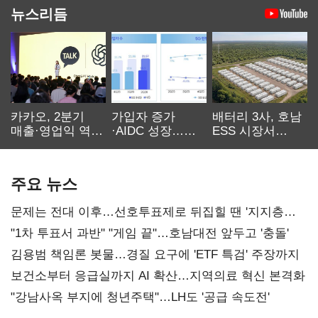
뉴스리듬
카카오, 2분기
가입자 증가
배터리 3사, 호남
매출·영업익 역대
·AIDC 성장…
ESS 시장서
최대…에이전트
SKT 2분기 성장
‘격돌’
AI 수익화 관건
본궤도
주요 뉴스
문제는 전대 이후…선호투표제로 뒤집힐 땐 '지지층
불복'
"1차 투표서 과반" "게임 끝"…호남대전 앞두고 '충돌'
김용범 책임론 봇물…경질 요구에 'ETF 특검' 주장까지
보건소부터 응급실까지 AI 확산…지역의료 혁신 본격화
"강남사옥 부지에 청년주택"…LH도 '공급 속도전'