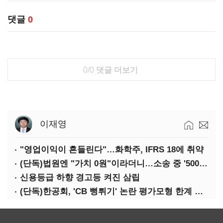
댓글
0
0/0
댓글 더보기
이재영
"영업이익이 흔들린다"…화학주, IFRS 18에 취약
(단독)법원엔 "가치 0원"이라더니…소송 중 '500원 유증' 강행한 라인게임즈
신용등급 하향 경고등 켜진 삼립
(단독)한공회, 'CB 뻥튀기' 논란 평가모형 한계 인정…당국 방관 속 장부 왜곡 수두룩