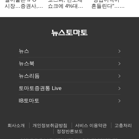
시장…증권사,
쇼크에 4%대
흔들린다"…
하반기 '대어
급락…코스닥은
화학주, IFRS
전쟁' 기대
5거래일째 상승
18에 취약
뉴스
뉴스북
뉴스리듬
토마토증권통 Live
IB토마토
회사소개
개인정보취급방침
서비스 이용약관
고충처리
정정반론보도