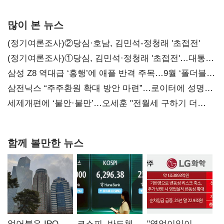
많이 본 뉴스
(정기여론조사)②당심·호남, 김민석-정청래 '초접전'
(정기여론조사)①당심, 김민석·정청래 '초접전'…대통령
지지도 '50% 아래로'(종합)
삼성 Z8 역대급 ‘흥행’에 애플 반격 주목…9월 ‘폴더블
대전’
삼전닉스 “주주환원 확대 방안 마련”…로이터에 성명
보내
세제개편에 ‘불안·불만’…오세훈 "전월세 구하기 더
힘들어질 것"
함께 볼만한 뉴스
얼어붙은 IPO
코스피, 반도체
"영업이익이