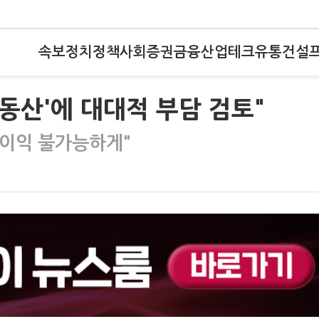
속보
정치
정책
사회
증권
금융
산업
테크
유통
건설
부동산'에 대대적 부담 검토"
 이익 불가능하게"