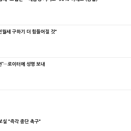
전월세 구하기 더 힘들어질 것"
련”…로이터에 성명 보내
실 "즉각 중단 촉구"