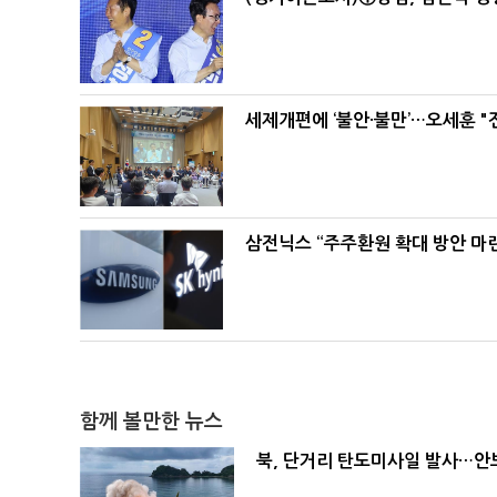
세제개편에 ‘불안·불만’…오세훈 "
삼전닉스 “주주환원 확대 방안 마
함께 볼만한 뉴스
북, 단거리 탄도미사일 발사…안보