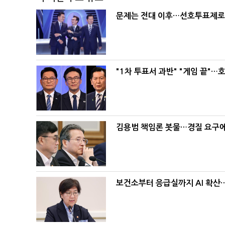
문제는 전대 이후…선호투표제로 
"1차 투표서 과반" "게임 끝"…
김용범 책임론 봇물…경질 요구에 
보건소부터 응급실까지 AI 확산