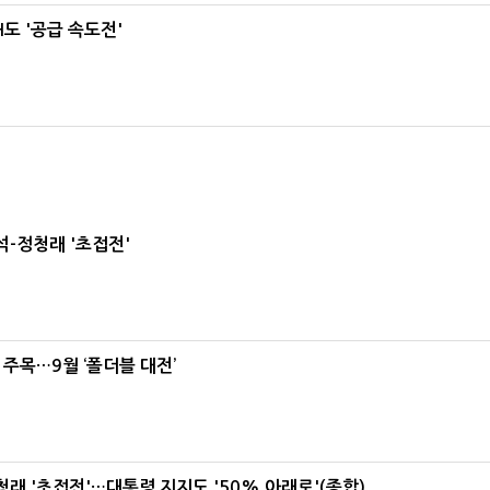
도 '공급 속도전'
-정청래 '초접전'
 주목…9월 ‘폴더블 대전’
래 '초접전'…대통령 지지도 '50% 아래로'(종합)