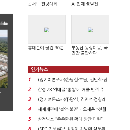
콘서트 전당대회
AI 인재 쟁탈전
휴대폰이 끊긴 30분
부동산 동상이몽, 국
민만 불안하다
인기뉴스
1
(정기여론조사)②당심·호남, 김민석-정
청래 '초접전'...
2
삼성 Z8 역대급 ‘흥행’에 애플 반격 주
’
목…9월 ‘폴...
3
(정기여론조사)①당심, 김민석·정청래
'초접전'…대통령 ...
4
세제개편에 ‘불안·불만’…오세훈 "전월
세 구하기 더 ...
5
삼전닉스 “주주환원 확대 방안 마련”…
로이터에 성명...
6
(SPC 민낯)④솜방망이 처벌에 식품위