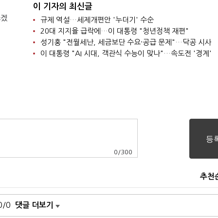
이 기자의 최신글
쓰겠
규제 역설…세제개편안 '누더기' 수순
20대 지지율 급락에…이 대통령 "청년정책 재편"
성기홍 "전월세난, 세금보단 수요·공급 문제"…닥공 시사
이 대통령 "AI 시대, 객관식 수능이 맞나"…속도전 '경계'
0
/
300
추천
0/0
댓글 더보기