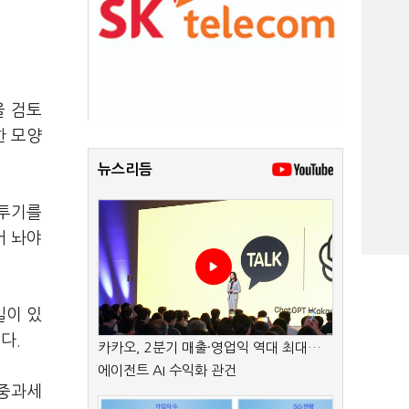
을 검토
한 모양
뉴스리듬
 투기를
어 놔야
일이 있
다.
카카오, 2분기 매출·영업익 역대 최대…
에이전트 AI 수익화 관건
 중과세