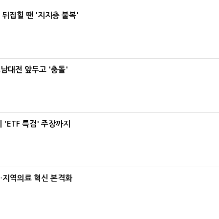
뒤집힐 땐 '지지층 불복'
호남대전 앞두고 '충돌'
'ETF 특검' 주장까지
…지역의료 혁신 본격화