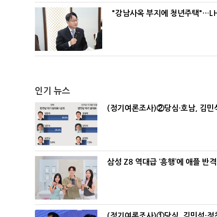
"강남사옥 부지에 청년주택"…LH
인기 뉴스
(정기여론조사)②당심·호남, 김민석
삼성 Z8 역대급 ‘흥행’에 애플 반격
(정기여론조사)①당심, 김민석·정청