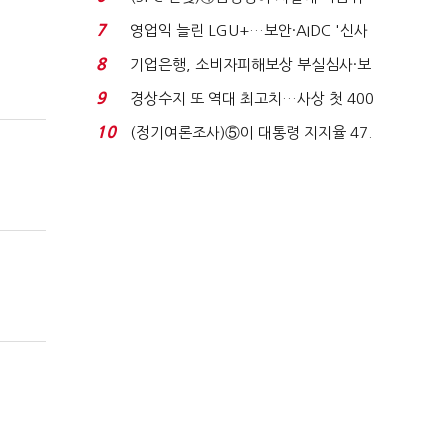
생법 위반 반복...
7
영업익 늘린 LGU+…보안·AIDC '신사
업 드라이브'...
8
기업은행, 소비자피해보상 부실심사·보
이스피싱 공시 ...
9
경상수지 또 역대 최고치…사상 첫 400
억달러에 '3% 성...
10
(정기여론조사)⑤이 대통령 지지율 47.
7%…일주일 만에 ...