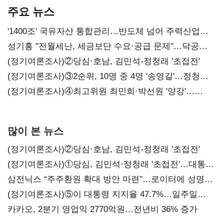
주요 뉴스
'1400조' 국유자산 통합관리…반도체 넘어 주력산업
구조혁신
성기홍 "전월세난, 세금보단 수요·공급 문제"…닥공
시사
(정기여론조사)②당심·호남, 김민석-정청래 '초접전'
(정기여론조사)③2순위, 10명 중 4명 '송영길'…정청래
'한 자릿수'
(정기여론조사)④최고위원 최민희·박선원 '양강'…
서미화·이성윤·임미애 뒤이어
많이 본 뉴스
(정기여론조사)②당심·호남, 김민석-정청래 '초접전'
(정기여론조사)①당심, 김민석·정청래 '초접전'…대통령
지지도 '50% 아래로'(종합)
삼전닉스 “주주환원 확대 방안 마련”…로이터에 성명
보내
(정기여론조사)⑤이 대통령 지지율 47.7%…일주일
만에 다시 40%대
카카오, 2분기 영업익 2770억원…전년비 36% 증가