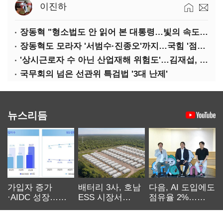
이진하
장동혁 "형소법도 안 읽어 본 대통령…빛의 속도로 무너질 것"
장동혁도 모라자 '서범수·진종오'까지…국힘 '점입가경'
'상시근로자 수 아닌 산업재해 위험도'…김재섭, 산재예방 지원기준 손질
국무회의 넘은 선관위 특검법 '3대 난제'
뉴스리듬
가입자 증가
배터리 3사, 호남
다음, AI 도입에도
·AIDC 성장…
ESS 시장서
점유율 2%…
SKT 2분기 성장
‘격돌’
에이전트
본궤도
차별화가 관건