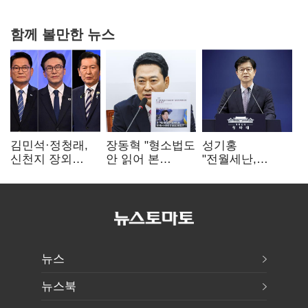
함께 볼만한 뉴스
김민석·정청래,
장동혁 "형소법도
성기홍
신천지 장외
안 읽어 본
"전월세난,
설전…송영길
대통령…빛의
세금보단 수요·
"호남 계몽 규탄"
속도로 무너질
공급 문제"…닥공
것"
시사
뉴스
뉴스북