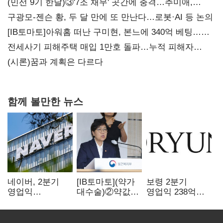
(민선 9기 한달)③'7조 채무' 곳간에 충격…추미애,
20년만에 '비상재정' 선언 승부수
구광모-젠슨 황, 두 달 만에 또 만난다…로봇·AI 등 논의
[IB토마토]아워홈 떠난 구미현, 본느에 340억 베팅…
가족 지배체제 구축
전세사기 피해주택 매입 1만호 돌파…누적 피해자
4만278명
(시론)꿈과 계획은 다르다
함께 볼만한 뉴스
네이버, 2분기
[IB토마토](약가
보령 2분기
영업익
대수술)②약값
영업익 238억…
5203억원…
깎이자 R&D부터
전년 대비 6.2%↓
전년비 0.2%
축소…제약업계
감소
비상경영 돌입