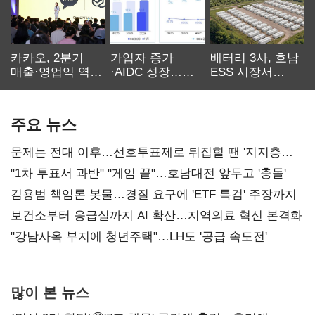
카카오, 2분기
가입자 증가
배터리 3사, 호남
매출·영업익 역대
·AIDC 성장…
ESS 시장서
최대…에이전트
SKT 2분기 성장
‘격돌’
AI 수익화 관건
본궤도
주요 뉴스
문제는 전대 이후…선호투표제로 뒤집힐 땐 '지지층
불복'
"1차 투표서 과반" "게임 끝"…호남대전 앞두고 '충돌'
김용범 책임론 봇물…경질 요구에 'ETF 특검' 주장까지
보건소부터 응급실까지 AI 확산…지역의료 혁신 본격화
"강남사옥 부지에 청년주택"…LH도 '공급 속도전'
많이 본 뉴스