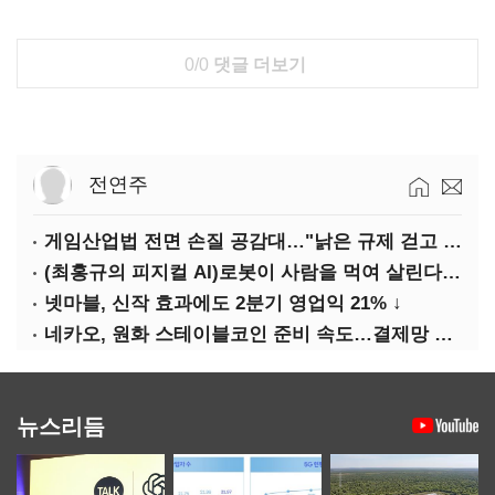
0/0
댓글 더보기
전연주
게임산업법 전면 손질 공감대…"낡은 규제 걷고 안전장치 촘촘히 해야"
(최홍규의 피지컬 AI)로봇이 사람을 먹여 살린다, 그런데 언제 먹여야 할지는 모른다
넷마블, 신작 효과에도 2분기 영업익 21% ↓
네카오, 원화 스테이블코인 준비 속도…결제망 안전장치 확보 과제
뉴스리듬