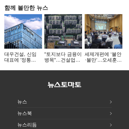
함께 볼만한 뉴스
대우건설, 신임
"토지보다 금융이
세제개편에 ‘불안
대표에 '정통
병목"…건설업계,
·불만’…오세훈
대우맨' 이강석
PF 자금경색
"전월세 구하기
부사장 내정
해소 목소리
더 힘들어질 것"
뉴스
뉴스북
뉴스리듬