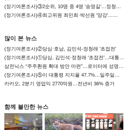
(정기여론조사)③2순위, 10명 중 4명 '송영길'…정청래
'한 자릿수'
(정기여론조사)④최고위원 최민희·박선원 '양강'…
서미화·이성윤·임미애 뒤이어
많이 본 뉴스
(정기여론조사)②당심·호남, 김민석-정청래 '초접전'
(정기여론조사)①당심, 김민석·정청래 '초접전'…대통령
지지도 '50% 아래로'(종합)
삼전닉스 “주주환원 확대 방안 마련”…로이터에 성명
보내
(정기여론조사)⑤이 대통령 지지율 47.7%…일주일
만에 다시 40%대
카카오, 2분기 영업익 2770억원…전년비 36% 증가
함께 볼만한 뉴스