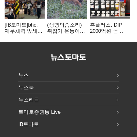
[IB토마토]bhc,
(생명의숨소리)
홈플러스, DIP
재무체력 앞세워
쥐잡기 운동이
2000억원 곧
해외
잡은 여우들에
입금…67곳 매장
투자…'본게임'
대하여
영업 재개 예정
속도
뉴스
뉴스북
뉴스리듬
토마토증권통 Live
IB토마토