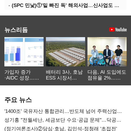
(SPC 민낯)①'밑 빠진 독' 해외사업…신사업도 경고등
뉴스리듬
가입자 증가
배터리 3사, 호남
다음, AI 도입에도
·AIDC 성장…
ESS 시장서
점유율 2%…
SKT 2분기 성장
‘격돌’
에이전트
본궤도
차별화가 관건
주요 뉴스
'1400조' 국유자산 통합관리…반도체 넘어 주력산업
구조혁신
성기홍 "전월세난, 세금보단 수요·공급 문제"…닥공
시사
(정기여론조사)②당심·호남, 김민석-정청래 '초접전'