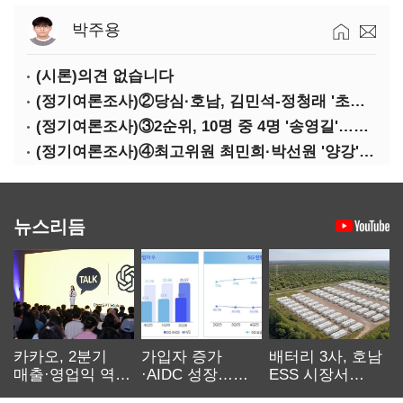
박주용
(시론)의견 없습니다
(정기여론조사)②당심·호남, 김민석-정청래 '초접전'
(정기여론조사)③2순위, 10명 중 4명 '송영길'…정청래 '한 자릿수'
(정기여론조사)④최고위원 최민희·박선원 '양강'…서미화·이성윤·임미애 뒤이어
뉴스리듬
카카오, 2분기
가입자 증가
배터리 3사, 호남
매출·영업익 역대
·AIDC 성장…
ESS 시장서
최대…에이전트
SKT 2분기 성장
‘격돌’