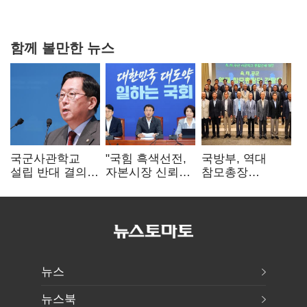
상폐 압박
함께 볼만한 뉴스
국군사관학교
"국힘 흑색선전,
국방부, 역대
설립 반대 결의안
자본시장 신뢰
참모총장
발의…유용원
흔들어"…"김용범
사관학교 통합
"정치적 목적
경질하라"
재검토 요구에
추진 즉각 중단"
"다양한 의견
수렴해 합리적
시스템 만들 것"
뉴스
뉴스북