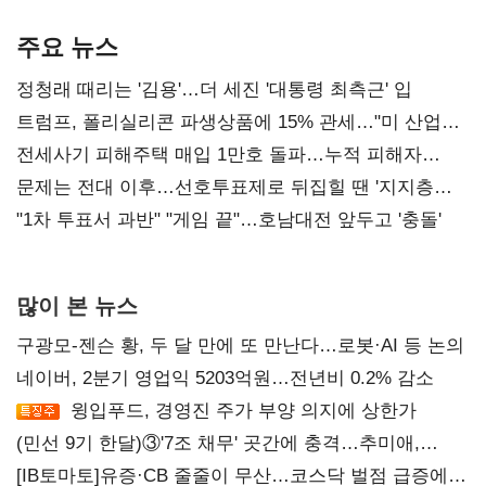
AI 수익화 관건
본궤도
주요 뉴스
정청래 때리는 '김용'…더 세진 '대통령 최측근' 입
트럼프, 폴리실리콘 파생상품에 15% 관세…"미 산업
재건"
전세사기 피해주택 매입 1만호 돌파…누적 피해자
4만278명
문제는 전대 이후…선호투표제로 뒤집힐 땐 '지지층
불복'
"1차 투표서 과반" "게임 끝"…호남대전 앞두고 '충돌'
많이 본 뉴스
구광모-젠슨 황, 두 달 만에 또 만난다…로봇·AI 등 논의
네이버, 2분기 영업익 5203억원…전년비 0.2% 감소
윙입푸드, 경영진 주가 부양 의지에 상한가
(민선 9기 한달)③'7조 채무' 곳간에 충격…추미애,
20년만에 '비상재정' 선언 승부수
[IB토마토]유증·CB 줄줄이 무산…코스닥 벌점 급증에