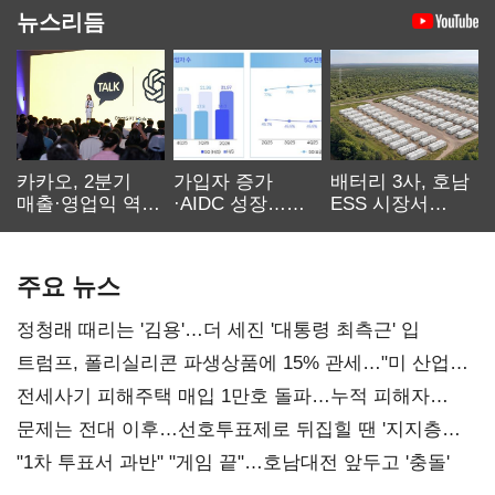
뉴스리듬
카카오, 2분기
가입자 증가
배터리 3사, 호남
매출·영업익 역대
·AIDC 성장…
ESS 시장서
최대…에이전트
SKT 2분기 성장
‘격돌’
AI 수익화 관건
본궤도
주요 뉴스
정청래 때리는 '김용'…더 세진 '대통령 최측근' 입
트럼프, 폴리실리콘 파생상품에 15% 관세…"미 산업
재건"
전세사기 피해주택 매입 1만호 돌파…누적 피해자
4만278명
문제는 전대 이후…선호투표제로 뒤집힐 땐 '지지층
불복'
"1차 투표서 과반" "게임 끝"…호남대전 앞두고 '충돌'