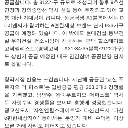
공급합니다. 총 812가구 규모로 조성되며 향후 9호선
연장과 경의중앙선 역사 신설 등이 추진되고 있어 교
통 개선 기대감이 큽니다. 성남낙생 A1블록에서는 D
L이앤씨가 참여하는 e편한세상 브랜드 단지 933가구
공급이 예정돼 있습니다. 이 밖에도 현대건설·동부건
설·우미건설 컨소시엄이 시공하는 ‘평택 힐스테이트
고덕엘리스트’(평택고덕 A31·34·35블록·2122가구)
도 상반기 공급 예정인 대표 민간참여 공공분양 단지
로 꼽힙니다.
청약시장 반응도 뜨겁습니다. 지난해 공급된 ‘교산 푸
르지오 더 퍼스트’는 일반공급 평균 263.3대1 경쟁률
을 기록했고, 남양주 ‘왕숙푸르지오 더퍼스트’ 역시
두 자릿수의 경쟁률을 보이며 흥행에 성공했습니다.
광교신도시 ‘자연앤힐스테이트’와 다산신도시 ‘다산
e편한세상자이’ 등에서는 분양가 대비 수억원 이상
오른 거래 사례도 이어지고 있습니다.