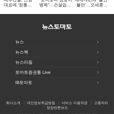
대표에 '정통
병목"…건설업계,
·불만’…오세훈
대우맨' 이강석
PF 자금경색
"전월세 구하기
부사장 내정
해소 목소리
더 힘들어질 것"
뉴스
뉴스북
뉴스리듬
토마토증권통 Live
IB토마토
회사소개
개인정보취급방침
서비스 이용약관
고충처리
정정반론보도