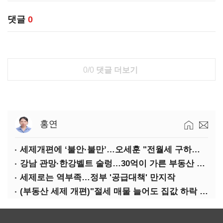
댓글
0
0/0
댓글 더보기
홍연
세제개편에 ‘불안·불만’…오세훈 "전월세 구하기 더 힘들어질 것"
강남 관망·한강벨트 술렁…30억이 가른 부동산 민심
세제로는 역부족…정부 '공급대책' 만지작
(부동산 세제 개편)"절세 매물 늘어도 집값 하락 제한적"…전세난·양극화 심화 우려