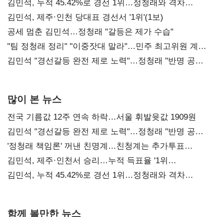
김민석, 누적 45.42%로 경선 1위…정청래와 격차
0.86%p(2보)
김민석, 제주·인천 당대표 경선서 '1위'(1보)
공세 멈춘 김민석…정청래 "갈등은 제가 수습"
"팀 정청래 정리" "이중잣대 말라"…민주 최고위원 계파
다툼 격화
김민석 "경선갈등 완전 제로 노력"…정청래 "반명 공세
사과부터"
많이 본 뉴스
전국 기름값 12주 연속 하락…서울 휘발윳값 1909원
김민석 "경선갈등 완전 제로 노력"…정청래 "반명 공세
사과부터"
'정청래 책임론' 꺼낸 친명계…친청계는 추가투표
때리기
김민석, 제주·인천서 승리…누적 득표율 '1위
탈환'(종합)
김민석, 누적 45.42%로 경선 1위…정청래와 격차
0.86%p(2보)
함께 볼만한 뉴스