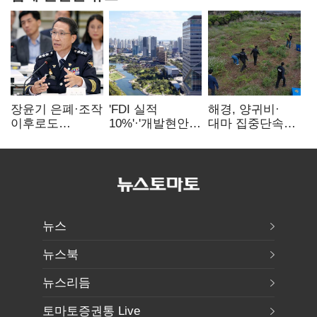
장윤기 은폐·조작
'FDI 실적
해경, 양귀비·
이후로도
10%'·'개발현안
대마 집중단속…
정보유출·
산적'…
4개월 동안
내부비위…경찰
인천경제청장
249명 검거
신뢰는 어디에
구원투수 찾기
뉴스
뉴스북
뉴스리듬
토마토증권통 Live