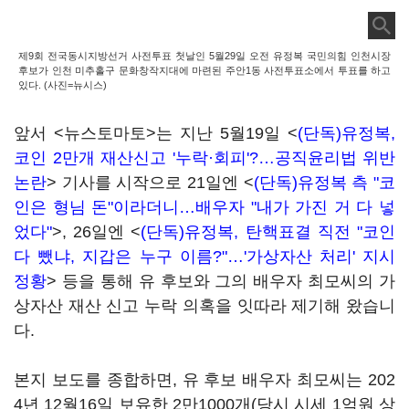
제9회 전국동시지방선거 사전투표 첫날인 5월29일 오전 유정복 국민의힘 인천시장
후보가 인천 미추홀구 문화창작지대에 마련된 주안1동 사전투표소에서 투표를 하고
있다. (사진=뉴시스)
앞서 <뉴스토마토>는 지난 5월19일 <
(단독)유정복,
코인 2만개 재산신고 '누락·회피'?…공직윤리법 위반
논란
> 기사를 시작으로 21일엔 <
(단독)유정복 측 "코
인은 형님 돈"이라더니…배우자 "내가 가진 거 다 넣
었다"
>, 26일엔 <
(단독)유정복, 탄핵표결 직전 "코인
다 뺐냐, 지갑은 누구 이름?"…'가상자산 처리' 지시
정황
> 등을 통해 유 후보와 그의 배우자 최모씨의 가
상자산 재산 신고 누락 의혹을 잇따라 제기해 왔습니
다.
본지 보도를 종합하면, 유 후보 배우자 최모씨는 202
4년 12월16일 보유한 2만1000개(당시 시세 1억원 상