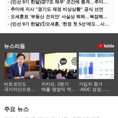
(민선 9기 한달)③'7조 채무' 곳간에 충격…추미애, 20년만에 '비상재정' 선언 승부수
추미애 지사 "경기도 재정 비상상황" 공식 선언
오세훈표 '부동산 건의안' 사실상 퇴짜…복잡해진 '재개발 31만호' 셈법
(민선 9기 한달)①오세훈, '헌정 첫 5선'에도…사법리스크·여소야대에 발목
뉴스리듬
비트코인도
카카오, 2분기
가입자 증가
국가자산으로…'
매출·영업익 역대
·AIDC 성장…
보관·평가·처분'
최대…에이전트
SKT 2분기 성장
기준은 숙제
AI 수익화 관건
본궤도
주요 뉴스