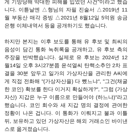
게 기망당해 막대한 피해를 입었던 사건"이라고 했습
니다. 이튿날엔 △형님의 자필 진술서 △2019년 11
월 부동산 매각 증빙 △2021년 8월12일 5억원 송금
은행 이체내역서 등을 공개하기도 했습니다.
하지만 본지는 이후 보도를 통해 유 후보 및 최씨의
음성이 담긴 통화 녹취록을 공개하고, 유 후보 측의
주장을 반박했습니다. 실제로 유 후보는 2024년 12
월14일 오후 3시27분쯤 윤석열씨 탄핵소추안 2차 표
결을 30분 앞두고 일가의 가상자산을 관리한 A씨에
게 직접 전화해 "(가상자산을) 다 뺐느냐", "그건(채굴
한 코인) 확보를 한다 이거지 확실하게?", "그럼 (가상
자산) 지갑은 누구 이름으로 만들어야 (하느냐)"라고
했습니다. 코인 회수와 새 지갑 명의 결정에 관여한
정황이 나온 겁니다. 이 통화가 이뤄지고 불과 이틀
뒤, 보유하고 있던 가상자산은 해외 거래소인 바이낸
스로 옮겨졌습니다.