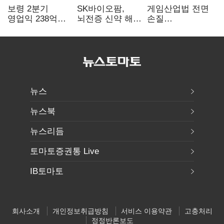
보령 2분기
SK바이오팜,
게임산업법 전면
영업익 238억…
뇌전증 신약 해외
손질
전년 대비 6.2%↓
흥행 발판…
공감대…"낡은
차세대 신약 개발
규제 걷고
속도
안전장치 촘촘히
해야"
뉴스
뉴스북
뉴스리듬
토마토증권통 Live
IB토마토
회사소개
개인정보취급방침
서비스 이용약관
고충처리
정정반론보도