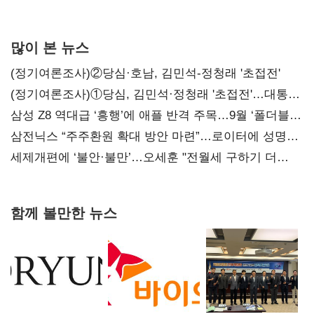
많이 본 뉴스
(정기여론조사)②당심·호남, 김민석-정청래 '초접전'
(정기여론조사)①당심, 김민석·정청래 '초접전'…대통령
지지도 '50% 아래로'(종합)
삼성 Z8 역대급 ‘흥행’에 애플 반격 주목…9월 ‘폴더블
대전’
삼전닉스 “주주환원 확대 방안 마련”…로이터에 성명
보내
세제개편에 ‘불안·불만’…오세훈 "전월세 구하기 더
힘들어질 것"
함께 볼만한 뉴스