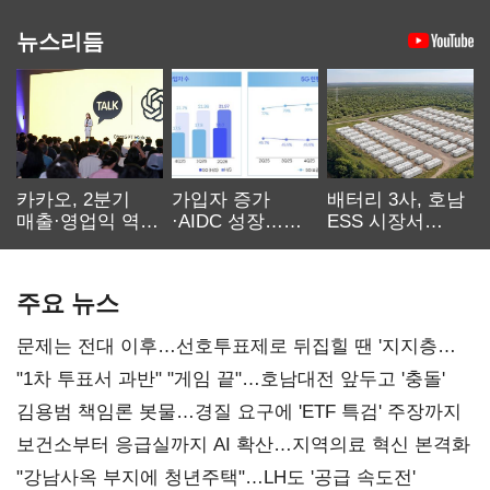
뉴스리듬
카카오, 2분기
가입자 증가
배터리 3사, 호남
매출·영업익 역대
·AIDC 성장…
ESS 시장서
최대…에이전트
SKT 2분기 성장
‘격돌’
AI 수익화 관건
본궤도
주요 뉴스
문제는 전대 이후…선호투표제로 뒤집힐 땐 '지지층
불복'
"1차 투표서 과반" "게임 끝"…호남대전 앞두고 '충돌'
김용범 책임론 봇물…경질 요구에 'ETF 특검' 주장까지
보건소부터 응급실까지 AI 확산…지역의료 혁신 본격화
"강남사옥 부지에 청년주택"…LH도 '공급 속도전'