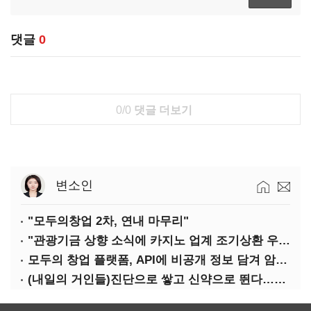
댓글
0
0/0
댓글 더보기
변소인
"모두의창업 2차, 연내 마무리"
"관광기금 상향 소식에 카지노 업계 조기상환 우려"
모두의 창업 플랫폼, API에 비공개 정보 담겨 암호키까지 새나갔다
(내일의 거인들)진단으로 쌓고 신약으로 뛴다…세니젠의 대전환